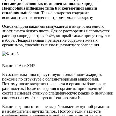
составе два основных компонента: полисахарид
Haemophilus influenzae типа b и конъюгированный
столбнячный белок
. Также лекарство содержит
вспомогательные вещества: трометамол и сахарозу.
Основная доза вакцины выпускается в виде гомогенного
лиофилизата белого цвета. Для ее растворения используется
раствор хлорида натрия 0.4%, который также присутствует в
наборе. Лекарственный препарат не содержит живых
организмов, способных вызвать развитие заболевания.
Вакцина Акт-ХИБ
В составе вакцины присутствуют только полисахариды,
похожие по структуре с болезнетворными микробами.
Поэтому после введения препарата в организм болезнь не
развивается. После попадания в организм прививочный
состав вызывает стойкую специфическую реакцию иммунной
системы на гемофильную инфекцию типа b.
Вакцина данного типа не вырабатывает иммунной реакции
на возбудителей других типов. Поэтому если у вас есть
необходимость в одновременной вакцинации от других