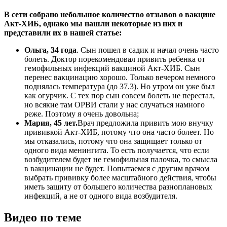
В сети собрано небольшое количество отзывов о вакцине
Акт-ХИБ, однако мы нашли некоторые из них и
представили их в нашей статье:
Ольга, 34 года
. Сын пошел в садик и начал очень часто
болеть. Доктор порекомендовал привить ребенка от
гемофильных инфекций вакциной Акт-ХИБ. Сын
перенес вакцинацию хорошо. Только вечером немного
поднялась температура (до 37.3). Но утром он уже был
как огурчик. С тех пор сын совсем болеть не перестал,
но всякие там ОРВИ стали у нас случаться намного
реже. Поэтому я очень довольна;
Мария, 45 лет.
Врач предложила привить мою внучку
прививкой Акт-ХИБ, потому что она часто болеет. Но
мы отказались, потому что она защищает только от
одного вида менингита. То есть получается, что если
возбудителем будет не гемофильная палочка, то смысла
в вакцинации не будет. Попытаемся с другим врачом
выбрать прививку более масштабного действия, чтобы
иметь защиту от большего количества разноплановых
инфекций, а не от одного вида возбудителя.
Видео по теме