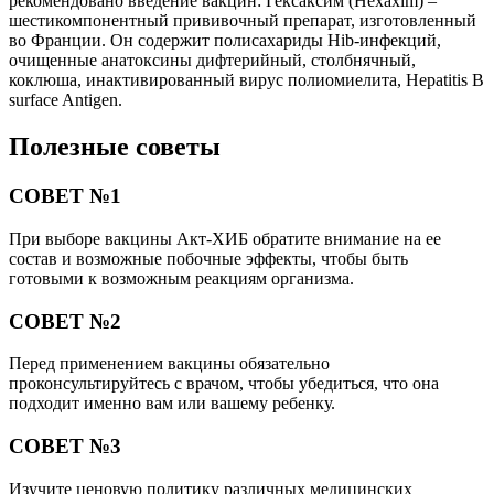
рекомендовано введение вакцин: Гексаксим (Hexaxim) –
шестикомпонентный прививочный препарат, изготовленный
во Франции. Он содержит полисахариды Hib-инфекций,
очищенные анатоксины дифтерийный, столбнячный,
коклюша, инактивированный вирус полиомиелита, Hepatitis B
surface Antigen.
Полезные советы
СОВЕТ №1
При выборе вакцины Акт-ХИБ обратите внимание на ее
состав и возможные побочные эффекты, чтобы быть
готовыми к возможным реакциям организма.
СОВЕТ №2
Перед применением вакцины обязательно
проконсультируйтесь с врачом, чтобы убедиться, что она
подходит именно вам или вашему ребенку.
СОВЕТ №3
Изучите ценовую политику различных медицинских