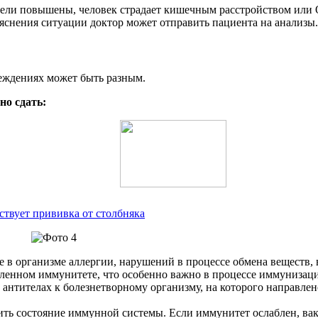
тели повышены, человек страдает кишечным расстройством или О
ояснения ситуации доктор может отправить пациента на анализы.
еждениях может быть разным.
о сдать:
ствует прививка от столбняка
ие в организме аллергии, нарушений в процессе обмена вещест
бленном иммунитете, что особенно важно в процессе иммунизац
об антителах к болезнетворному организму, на которого направл
ить состояние иммунной системы. Если иммунитет ослаблен, ва