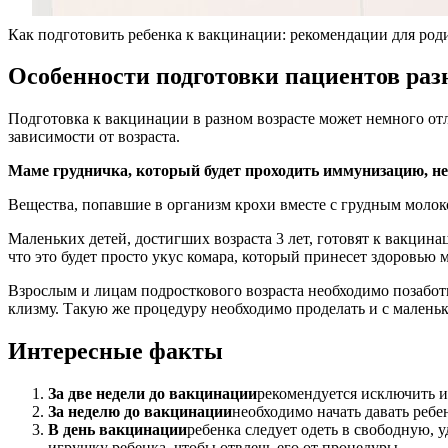
Как подготовить ребенка к вакцинации: рекомендации для род
Особенности подготовки пациентов раз
Подготовка к вакцинации в разном возрасте может немного от
зависимости от возраста.
Маме грудничка, который будет проходить иммунизацию, не
Вещества, попавшие в организм крохи вместе с грудным молоко
Маленьких детей, достигших возраста 3 лет, готовят к вакцина
что это будет просто укус комара, который принесет здоровью 
Взрослым и лицам подросткового возраста необходимо позабот
клизму. Такую же процедуру необходимо проделать и с малень
Интересные факты
За две недели до вакцинации
рекомендуется исключить и
За неделю до вакцинации
необходимо начать давать реб
В день вакцинации
ребенка следует одеть в свободную,
игрушку ребенка, чтобы отвлечь его от процедуры.