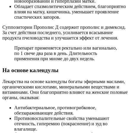
новообразований и гиперплазии матки.
Обладает спазмолитическим действием, благоприятно
влияя на матку, кишечника, уменьшает проявление
спастических запоров.
Суппозитории Прополис Д содержит прополис и димексид.
За счет действия последнего, усиливается всасывание
продукта пчеловодства и улучшается эффект от лечения.
Препарат применяется ректально или вагинально,
по 1 свече два раза в день. Длительность
применения при миоме до двух недель.
Н
а основе календулы
Лекарства на основе календулы богаты эфирными маслами,
органическими кислотами, минеральными веществами и
витаминами. Они благоприятно влияют на женские половые
органы, оказывая:
Антибактериальное, противогрибковое,
обеззараживающее действия.
Противовоспалительные свойства уменьшают
отечность, гиперемию (покраснение) и зуд во
влагалище.