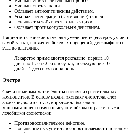
Уменьшает воспалительный процесс.
Уменьшает отек ткани.
Обладает антисептическим действием.
Ускоряет регенерацию (заживление) тканей.
Повышает устойчивость к инфекциям.
Обладает противоопухолевым действием.
Пациентки с миомой отмечали уменьшение размеров узлов и
самой матки, снижение болевых ощущений, дискомфорта и
зуда во влагалище.
Лекарство применяются ректально, первые 10
дней по 1 дозе 2 раза в сутки, последующие 10
дней – 1 доза в сутки на ночь.
Э
кстра
Свечи от миомы матки Экстра состоят из растительных
компонентов. В основу входит экстракт чистотела, алоэ,
алоказии, золотого уса, кирказона. Благодаря
многокомпонентному составу они обладают различными
лечебными свойствами:
Противовоспалительное действие.
Повышение иммунитета в сопротивляемости не только