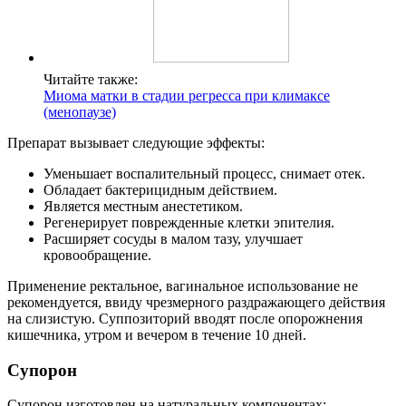
Читайте также:
Миома матки в стадии регресса при климаксе
(менопаузе)
Препарат вызывает следующие эффекты:
Уменьшает воспалительный процесс, снимает отек.
Обладает бактерицидным действием.
Является местным анестетиком.
Регенерирует поврежденные клетки эпителия.
Расширяет сосуды в малом тазу, улучшает
кровообращение.
Применение ректальное, вагинальное использование не
рекомендуется, ввиду чрезмерного раздражающего действия
на слизистую. Суппозиторий вводят после опорожнения
кишечника, утром и вечером в течение 10 дней.
С
упорон
Супорон изготовлен на натуральных компонентах: