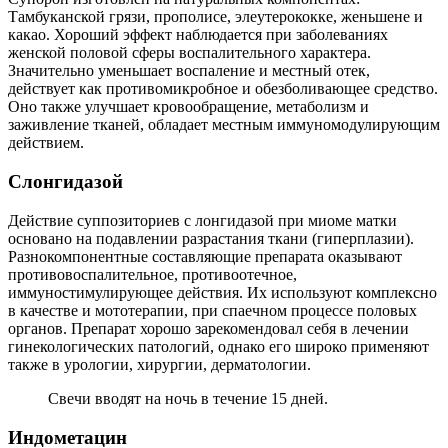
Тамбуканской грязи, прополисе, элеутерококке, женьшене и
какао. Хороший эффект наблюдается при заболеваниях
женской половой сферы воспалительного характера.
Значительно уменьшает воспаление и местный отек,
действует как противомикробное и обезболивающее средство.
Оно также улучшает кровообращение, метаболизм и
заживление тканей, обладает местным иммуномодулирующим
действием.
С
лонгидазой
Действие суппозиториев с лонгидазой при миоме матки
основано на подавлении разрастания ткани (гиперплазии).
Разнокомпонентные составляющие препарата оказывают
противовоспалительное, противоотечное,
иммуностимулирующее действия. Их используют комплексно
в качестве и мототерапии, при спаечном процессе половых
органов. Препарат хорошо зарекомендовал себя в лечении
гинекологических патологий, однако его широко применяют
также в урологии, хирургии, дерматологии.
Свечи вводят на ночь в течение 15 дней.
И
ндометацин