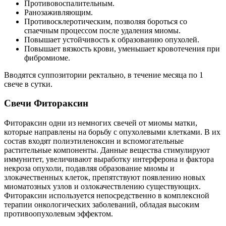
Противовоспалительным.
Ранозаживляющим.
Противосклеротическим, позволяя бороться со
спаечным процессом после удаления миомы.
Повышает устойчивость к образованию опухолей.
Повышает вязкость крови, уменьшает кровотечения при
фибромиоме.
Вводятся суппозитории ректально, в течение месяца по 1
свече в сутки.
С
вечи Фитораксин
Фитораксин одни из немногих свечей от миомы матки,
которые направлены на борьбу с опухолевыми клетками. В их
состав входят полиэтиленоксин и вспомогательные
растительные компоненты. Данные вещества стимулируют
иммунитет, увеличивают выработку интерферона и фактора
некроза опухоли, подавляя образование миомы и
злокачественных клеток, препятствуют появлению новых
миоматозных узлов и озлокачествлению существующих.
Фитораксин используется непосредственно в комплексной
терапии онкологических заболеваний, обладая высоким
противоопухолевым эффектом.