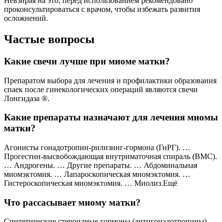
Невзирая на это, перед использованием рекомендовано
проконсультироваться с врачом, чтобы избежать развития
осложнений.
Частые вопросы
Какие свечи лучше при миоме матки?
Препаратом выбора для лечения и профилактики образования
спаек после гинекологических операций являются свечи
Лонгидаза ®.
Какие препараты назначают для лечения миомы
матки?
Агонисты гонадотропин-рилизинг-гормона (ГнРГ). …
Прогестин-высвобождающая внутриматочная спираль (ВМС).
… Андрогены. … Другие препараты. … Абдоминальная
миомэктомия. … Лапароскопическая миомэктомия. …
Гистероскопическая миомэктомия. … Миолиз.Ещё
Что рассасывает миому матки?
Синтетические стероидные гормоны (антигонадотропины) –