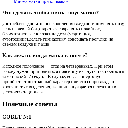
Миома матки при климаксе
Что сделать чтобы снять тонус матки?
употреблять достаточное количество жидкости,поменять позу,
лечь на левый бок,стараться сохранять спокойное,
безмятежное расположение духа (медитация,
аутотренинг),делать гимнастику, совершать прогулки на
свежем воздухе и т.Ещё
Как лежать когда матка в тонусе?
Исходное положение — стоя на четвереньках. При этом
голову нужно приподнять, а поясницу выгнуть и оставаться в
такой позе 5–7 секунд. В случае, когда гипертонус
приобретает постоянный характер или его сопровождают
кровянистые выделения, женщина нуждается в лечении в
условиях стационара.
Полезные советы
СОВЕТ №1
Перед началом приема Утрожестана при тонусе матки