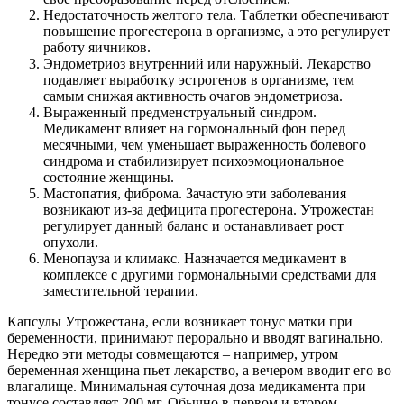
Недостаточность желтого тела. Таблетки обеспечивают
повышение прогестерона в организме, а это регулирует
работу яичников.
Эндометриоз внутренний или наружный. Лекарство
подавляет выработку эстрогенов в организме, тем
самым снижая активность очагов эндометриоза.
Выраженный предменструальный синдром.
Медикамент влияет на гормональный фон перед
месячными, чем уменьшает выраженность болевого
синдрома и стабилизирует психоэмоциональное
состояние женщины.
Мастопатия, фиброма. Зачастую эти заболевания
возникают из-за дефицита прогестерона. Утрожестан
регулирует данный баланс и останавливает рост
опухоли.
Менопауза и климакс. Назначается медикамент в
комплексе с другими гормональными средствами для
заместительной терапии.
Капсулы Утрожестана, если возникает тонус матки при
беременности, принимают перорально и вводят вагинально.
Нередко эти методы совмещаются – например, утром
беременная женщина пьет лекарство, а вечером вводит его во
влагалище. Минимальная суточная доза медикамента при
тонусе составляет 200 мг. Обычно в первом и втором