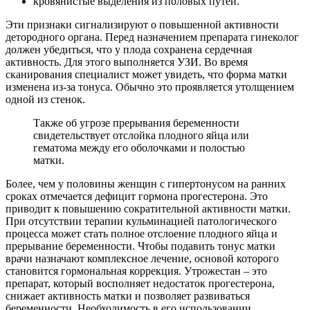
кровянистые выделения из половых путей.
Эти признаки сигнализируют о повышенной активности
детородного органа. Перед назначением препарата гинеколог
должен убедиться, что у плода сохранена сердечная
активность. Для этого выполняется УЗИ. Во время
сканирования специалист может увидеть, что форма матки
изменена из-за тонуса. Обычно это проявляется утолщением
одной из стенок.
Также об угрозе прерывания беременности
свидетельствует отслойка плодного яйца или
гематома между его оболочками и полостью
матки.
Более, чем у половины женщин с гипертонусом на ранних
сроках отмечается дефицит гормона прогестерона. Это
приводит к повышению сократительной активности матки.
При отсутствии терапии кульминацией патологического
процесса может стать полное отслоение плодного яйца и
прерывание беременности. Чтобы подавить тонус матки
врачи назначают комплексное лечение, основой которого
становится гормональная коррекция. Утрожестан – это
препарат, который восполняет недостаток прогестерона,
снижает активность матки и позволяет развиваться
беременности. Необходимость в его использовании