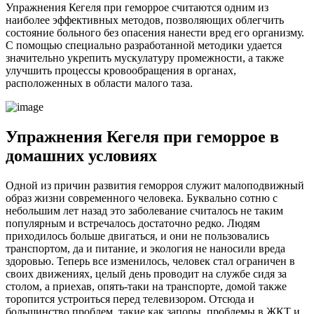
Упражнения Кегеля при геморрое считаются одним из
наиболее эффективных методов, позволяющих облегчить
состояние больного без опасения нанести вред его организму.
С помощью специально разработанной методики удается
значительно укрепить мускулатуру промежности, а также
улучшить процессы кровообращения в органах,
расположенных в области малого таза.
Упражнения Кегеля при геморрое в
домашних условиях
Одной из причин развития геморроя служит малоподвижный
образ жизни современного человека. Буквально сотню с
небольшим лет назад это заболевание считалось не таким
популярным и встречалось достаточно редко. Людям
приходилось больше двигаться, и они не пользовались
транспортом, да и питание, и экология не наносили вреда
здоровью. Теперь все изменилось, человек стал ограничен в
своих движениях, целый день проводит на службе сидя за
столом, а приехав, опять-таки на транспорте, домой также
торопится устроиться перед телевизором. Отсюда и
большинство проблем, такие как запоры, проблемы в ЖКТ и