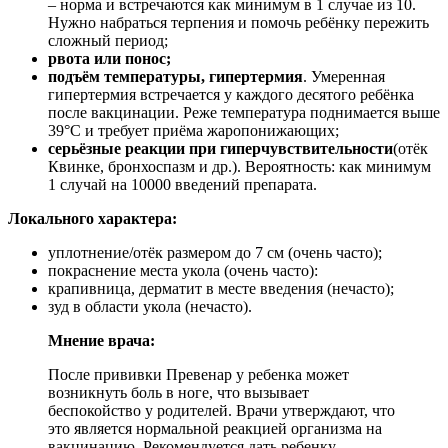
– норма и встречаются как минимум в 1 случае из 10.
Нужно набраться терпения и помочь ребёнку пережить
сложный период;
рвота или понос;
подъём температуры, гипертермия
. Умеренная
гипертермия встречается у каждого десятого ребёнка
после вакцинации. Реже температура поднимается выше
39°C и требует приёма жаропонижающих;
серьёзные реакции при гиперчувствительности
(отёк
Квинке, бронхоспазм и др.). Вероятность: как минимум
1 случай на 10000 введений препарата.
Локального характера:
уплотнение/отёк размером до 7 см (очень часто);
покраснение места укола (очень часто):
крапивница, дерматит в месте введения (нечасто);
зуд в области укола (нечасто).
Мнение врача:
После прививки Превенар у ребенка может
возникнуть боль в ноге, что вызывает
беспокойство у родителей. Врачи утверждают, что
это является нормальной реакцией организма на
вакцинацию. Рекомендуется дать ребенку