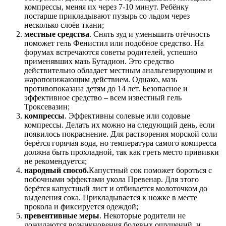
компрессы, меняя их через 7-10 минут. Ребёнку
постарше прикладывают пузырь со льдом через
несколько слоёв ткани;
местные средства
. Снять зуд и уменьшить отёчность
поможет гель Фенистил или подобное средство. На
форумах встречаются советы родителей, успешно
применявших мазь Бутадион. Это средство
действительно обладает местным анальгезирующим и
жаропонижающим действием. Однако, мазь
противопоказана детям до 14 лет. Безопасное и
эффективное средство – всем известный гель
Троксевазин;
компрессы
. Эффективны солевые или содовые
компрессы. Делать их можно на следующий день, если
появилось покраснение. Для растворения морской соли
берётся горячая вода, но температура самого компресса
должна быть прохладной, так как греть место прививки
не рекомендуется;
народный способ.
Капустный сок поможет бороться с
побочными эффектами укола Превенар. Для этого
берётся капустный лист и отбивается молоточком до
выделения сока. Прикладывается к ножке в месте
прокола и фиксируется одеждой;
превентивные меры
. Некоторые родители не
дожидаются возникновения болевых ощущений, и