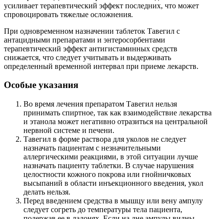
усиливает терапевтический эффект последних, что может
спровоцировать тяжелые осложнения.
При одновременном назначении таблеток Тавегил с
антацидными препаратами и энтеросорбентами
терапевтический эффект антигистаминных средств
снижается, что следует учитывать и выдерживать
определенный временной интервал при приеме лекарств.
Особые указания
Во время лечения препаратом Тавегил нельзя
принимать спиртное, так как взаимодействие лекарства
и этанола может негативно отразиться на центральной
нервной системе и печени.
Тавегил в форме раствора для уколов не следует
назначать пациентам с незначительными
аллергическими реакциями, в этой ситуации лучше
назначать пациенту таблетки. В случае нарушения
целостности кожного покрова или гнойничковых
высыпаний в области инъекционного введения, укол
делать нельзя.
Перед введением средства в мышцу или вену ампулу
следует согреть до температуры тела пациента,
подержав ее в ладонях. Если на дне ампулы видны