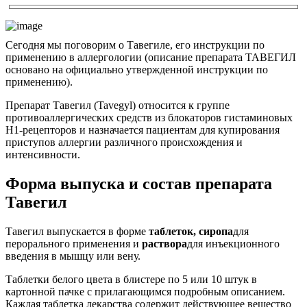
Сегодня мы поговорим о Тавегиле, его инструкции по
применению в аллергологии (описание препарата ТАВЕГИЛ
основано на официально утвержденной инструкции по
применению).
Препарат Тавегил (Tavegyl) относится к группе
противоаллергических средств из блокаторов гистаминовых
Н1-рецепторов и назначается пациентам для купирования
приступов аллергии различного происхождения и
интенсивности.
Форма выпуска и состав препарата
Тавегил
Тавегил выпускается в форме
таблеток, сиропа
для
перорального применения и
раствора
для инъекционного
введения в мышцу или вену.
Таблетки белого цвета в блистере по 5 или 10 штук в
картонной пачке с прилагающимся подробным описанием.
Каждая таблетка лекарства содержит действующее вещество