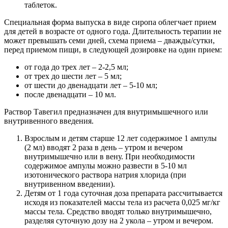
таблеток.
Специальная форма выпуска в виде сиропа облегчает прием
для детей в возрасте от одного года. Длительность терапии не
может превышать семи дней, схема приема – дважды/сутки,
перед приемом пищи, в следующей дозировке на один прием:
от года до трех лет – 2-2,5 мл;
от трех до шести лет – 5 мл;
от шести до двенадцати лет – 5-10 мл;
после двенадцати – 10 мл.
Раствор Тавегил предназначен для внутримышечного или
внутривенного введения.
Взрослым и детям старше 12 лет содержимое 1 ампулы
(2 мл) вводят 2 раза в день – утром и вечером
внутримышечно или в вену. При необходимости
содержимое ампулы можно развести в 5-10 мл
изотонического раствора натрия хлорида (при
внутривенном введении).
Детям от 1 года суточная доза препарата рассчитывается
исходя из показателей массы тела из расчета 0,025 мг/кг
массы тела. Средство вводят только внутримышечно,
разделяя суточную дозу на 2 укола – утром и вечером.