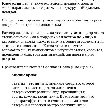
Клемастин
1 мг, а также ряд вспомогательных средств –
моногидрат лактозы, стеарат магния, кукурузный крахмал,
повидон.
Специальная форма выпуска в виде сиропа облегчает прием
для детей в возрасте от одного года.
Раствор для инъекций выпускается в ампулах из прозрачного
стекла объемом 5 мл в поддонах из пластика по 5 штук в
картонной упаковке. Каждая ампула препарата содержит 2 мг
активного компонента – Клемастина, в качестве
вспомогательных компонентов выступают этанол, сорбитол,
пропиленгликоль, вода для инъекций, дигидрат натрия
цитрата.
Производитель: Novartis Consumer Health (Швейцария).
Мнение врача:
Тавегил – это антигистаминное средство, которое
часто назначается врачами для лечения
аллергических реакций, зуда, крапивницы и
других кожных проявлений. Врачи отмечают, что
препарат эффективен в смягчении симптомов
аллергии и способен быстро облегчить зуд и