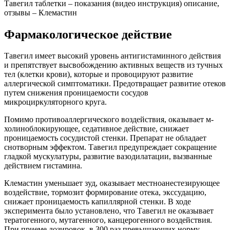
Тавегил таблетки – показания (видео инструкция) описание,
отзывы – Клемастин
Фармакологическое действие
Тавегил имеет высокий уровень антигистаминного действия
и препятствует высвобождению активных веществ из тучных
тел (клетки крови), которые и провоцируют развитие
аллергической симптоматики. Предотвращает развитие отеков
путем снижения проницаемости сосудов
микроциркуляторного круга.
Помимо противоаллергического воздействия, оказывает м-
холиноблокирующее, седативное действие, снижает
проницаемость сосудистой стенки. Препарат не обладает
снотворным эффектом. Тавегил предупреждает сокращение
гладкой мускулатуры, развитие вазодилатации, вызванные
действием гистамина.
Клемастин уменьшает зуд, оказывает местноанестезирующее
воздействие, тормозит формирование отека, экссудацию,
снижает проницаемость капиллярной стенки. В ходе
эксперимента было установлено, что Тавегил не оказывает
тератогенного, мутагенного, канцерогенного воздействия.
При приеме дозировок, в 300 раз превышающих норму,