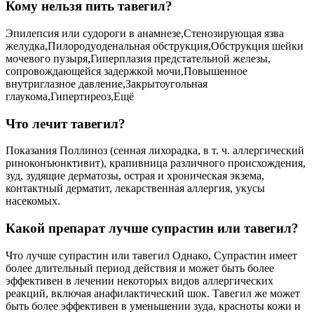
Кому нельзя пить тавегил?
Эпилепсия или судороги в анамнезе,Стенозирующая язва
желудка,Пилородуоденальная обструкция,Обструкция шейки
мочевого пузыря,Гиперплазия предстательной железы,
сопровождающейся задержкой мочи,Повышенное
внутриглазное давление,Закрытоугольная
глаукома,Гипертиреоз,Ещё
Что лечит тавегил?
Показания Поллиноз (сенная лихорадка, в т. ч. аллергический
риноконъюнктивит), крапивница различного происхождения,
зуд, зудящие дерматозы, острая и хроническая экзема,
контактный дерматит, лекарственная аллергия, укусы
насекомых.
Какой препарат лучше супрастин или тавегил?
Что лучше супрастин или тавегил Однако, Супрастин имеет
более длительный период действия и может быть более
эффективен в лечении некоторых видов аллергических
реакций, включая анафилактический шок. Тавегил же может
быть более эффективен в уменьшении зуда, красноты кожи и