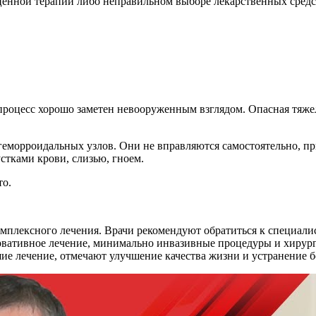
ценной терапии либо неправильном выборе лекарственных средс
процесс хорошо заметен невооруженным взглядом. Опасная тяже
геморроидальных узлов. Они не вправляются самостоятельно, п
стками крови, слизью, гноем.
то.
комплексного лечения. Врачи рекомендуют обратиться к специал
вативное лечение, минимально инвазивные процедуры и хирург
шие лечение, отмечают улучшение качества жизни и устранение