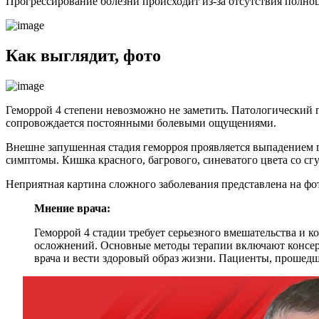
Прогрессирование болезни происходит из-за отсутствия полно
Как выглядит, фото
Геморрой 4 степени невозможно не заметить. Патологический 
сопровождается постоянными болевыми ощущениями.
Внешне запушенная стадия геморроя проявляется выпадением 
симптомы. Кишка красного, багрового, синеватого цвета со сгу
Неприятная картина сложного заболевания представлена на фо
Мнение врача:
Геморрой 4 стадии требует серьезного вмешательства и 
осложнений. Основные методы терапии включают консер
врача и вести здоровый образ жизни. Пациенты, прошед