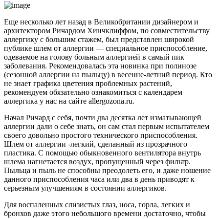
Еще несколько лет назад в Великобритании дизайнером и
архитектором Ричардом Хинчклиффом, по совместительству
аллергику с большим стажем, был представлен широкой
публике шлем от аллергии — специальное приспособление,
одеваемое на голову больным аллергией в самый пик
заболевания. Рекомендовалась эта новинка при полинозе
(сезонной аллергии на пыльцу) в весенне-летний период. Кто
не знает графика цветения проблемных растений,
рекомендуем обязательно ознакомиться с календарем
аллергика у нас на сайте
allergozona.ru.
Начал Ричард с себя, почти два десятка лет изматывающей
аллергии дали о себе знать, он сам стал первым испытателем
своего довольно простого технического приспособления.
Шлем от аллергии -легкий, сделанный из прозрачного
пластика. С помощью обыкновенного вентилятора внутрь
шлема нагнетается воздух, пропущенный через фильтр.
Пыльца и пыль не способны преодолеть его, и даже ношение
данного приспособления часа или два в день приводят к
серьезным улучшениям в состоянии аллергиков.
Для воспаленных слизистых глаз, носа, горла, легких и
бронхов даже этого небольшого времени достаточно, чтобы