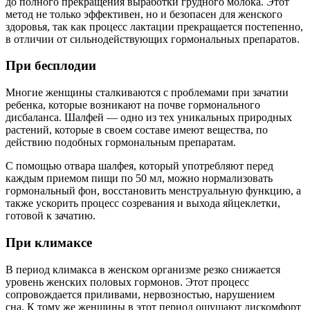
до полного прекращения выработки грудного молока. Этот
метод не только эффективен, но и безопасен для женского
здоровья, так как процесс лактации прекращается постепенно,
в отличии от сильнодействующих гормональных препаратов.
При бесплодии
Многие женщины сталкиваются с проблемами при зачатии
ребенка, которые возникают на почве гормонального
дисбаланса. Шалфей — одно из тех уникальных природных
растений, которые в своем составе имеют вещества, по
действию подобных гормональным препаратам.
С помощью отвара шалфея, который употребляют перед
каждым приемом пищи по 50 мл, можно нормализовать
гормональный фон, восстановить менструальную функцию, а
также ускорить процесс созревания и выхода яйцеклетки,
готовой к зачатию.
При климаксе
В период климакса в женском организме резко снижается
уровень женских половых гормонов. Этот процесс
сопровождается приливами, нервозностью, нарушением
сна. К тому же женщины в этот период ощущают дискомфорт