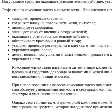
Натуральное средство оказывает успокоительное действие, уст
Эффективно кокосовое масло в косметологии. При внешнем ис
замедляет процессы старения;
сохраняет влагу на поверхности кожи, питает ее;
ликвидирует морщины;
защищает кожу от внешних раздражителей;
оказывает противовоспалительное действие;
обеспечивает красивый и ровный загар;
ускоряет процессы регенерации в клетках, в том числе и
укрепляет корни волос;
делает волосы послушными и эластичными, придает им к
укрепляет ногти.
Кокосовое масло стало настоящим хитом в мире косметик
идеальным средством для ухода за волосами и кожей лиц
восстановлению и защите клеток.
При использовании на волосах кокосовое масло помогает 
способствует уменьшению ломкости и секущихся кончико
текстуры и уменьшению воспалений.
Однако стоит помнить, что для жирной кожи оно может б
универсальное средство, которое находит своё применени