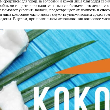
ым средством для ухода за волосами и кожей лица благодаря св
кробными и противовоспалительными свойствами, что делает ег
 помогает укрепить волосы, предотвращает их ломкость и способ
 Для лица кокосовое масло может служить увлажняющим средств
омедоны. В целом, при правильном использовании кокосовое ма