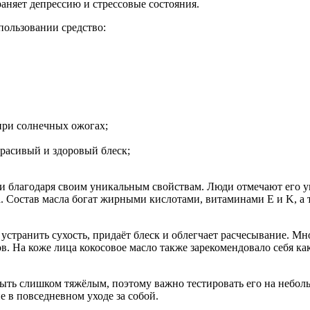
раняет депрессию и стрессовые состояния.
пользовании средство:
 при солнечных ожогах;
расивый и здоровый блеск;
и благодаря своим уникальным свойствам. Люди отмечают его ув
а. Состав масла богат жирными кислотами, витаминами E и K, а 
устранить сухость, придаёт блеск и облегчает расчесывание. Мн
в. На коже лица кокосовое масло также зарекомендовало себя 
ыть слишком тяжёлым, поэтому важно тестировать его на неболь
е в повседневном уходе за собой.