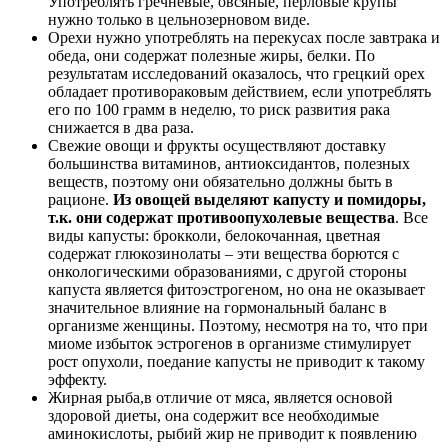
Употреблять гречневые, овсяные, перловые крупы
нужно только в цельнозерновом виде.
Орехи нужно употреблять на перекусах после завтрака и
обеда, они содержат полезные жиры, белки. По
результатам исследований оказалось, что грецкий орех
обладает противораковым действием, если употреблять
его по 100 грамм в неделю, то риск развития рака
снижается в два раза.
Свежие овощи и фрукты осуществляют доставку
большинства витаминов, антиоксидантов, полезных
веществ, поэтому они обязательно должны быть в
рационе.
Из овощей выделяют капусту и помидоры,
т.к. они содержат противоопухолевые вещества
. Все
виды капусты: брокколи, белокочанная, цветная
содержат глюкозинолаты – эти вещества борются с
онкологическими образованиями, с другой стороны
капуста является фитоэстрогеном, но она не оказывает
значительное влияние на гормональный баланс в
организме женщины. Поэтому, несмотря на то, что при
миоме избыток эстрогенов в организме стимулирует
рост опухоли, поедание капусты не приводит к такому
эффекту.
Жирная рыба,в отличие от мяса, является основой
здоровой диеты, она содержит все необходимые
аминокислоты, рыбий жир не приводит к появлению