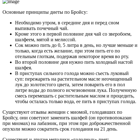
Основные принципы диеты по Бройсу:
Необходимо утром, в середине дня и перед сном
выпивать почечный чай.
Кроме этого в первой половине дня чай со зверобоем,
шалфеем, мятой и мелиссой.
Сок можно пить до 0, 5 литра в день, но лучше меньше и
только, когда есть желание, при этом пить его по
отельным глоткам, подержав некоторое время во рту.
Во второй половине дня нужно пить холодный настой
шалфея.
В приступах сильного голода можно съесть луковый
суп: пережарить на растительном масле неочищенный
лук до золотистого цвета, затем поварить его в пол
литре воды до полного исчезновения лука. Полученную
смесь перемешать с растительным маслом и процедить,
чтобы осталась только вода, ее пить в приступах голода.
Существуют отзывы женщин с миомой, голодавших по
Бройсу, они советуют заменить шалфей (он противопоказан
при миомах) на лабазник, при этом при доброкачественной
опухоли можно сократить срок голодания на 21 день.
Существует и другие методики «голодных» диет: