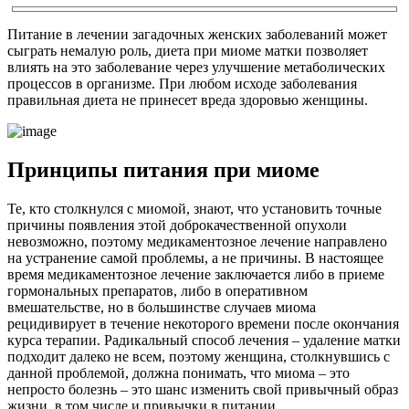
Питание в лечении загадочных женских заболеваний может
сыграть немалую роль, диета при миоме матки позволяет
влиять на это заболевание через улучшение метаболических
процессов в организме. При любом исходе заболевания
правильная диета не принесет вреда здоровью женщины.
П
ринципы питания при миоме
Те, кто столкнулся с миомой, знают, что установить точные
причины появления этой доброкачественной опухоли
невозможно, поэтому медикаментозное лечение направлено
на устранение самой проблемы, а не причины. В настоящее
время медикаментозное лечение заключается либо в приеме
гормональных препаратов, либо в оперативном
вмешательстве, но в большинстве случаев миома
рецидивирует в течение некоторого времени после окончания
курса терапии. Радикальный способ лечения – удаление матки
подходит далеко не всем, поэтому женщина, столкнувшись с
данной проблемой, должна понимать, что миома – это
непросто болезнь – это шанс изменить свой привычный образ
жизни, в том числе и привычки в питании.