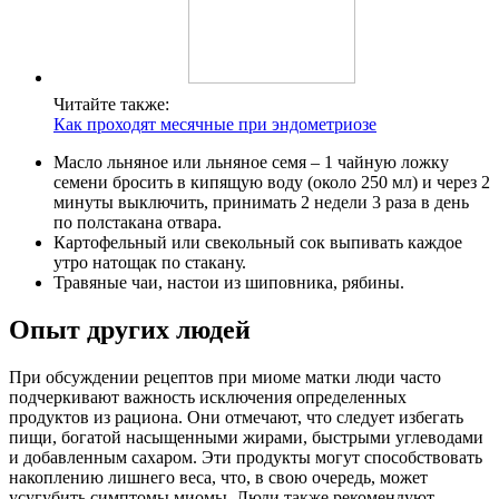
Читайте также:
Как проходят месячные при эндометриозе
Масло льняное или льняное семя – 1 чайную ложку
семени бросить в кипящую воду (около 250 мл) и через 2
минуты выключить, принимать 2 недели 3 раза в день
по полстакана отвара.
Картофельный или свекольный сок выпивать каждое
утро натощак по стакану.
Травяные чаи, настои из шиповника, рябины.
Опыт других людей
При обсуждении рецептов при миоме матки люди часто
подчеркивают важность исключения определенных
продуктов из рациона. Они отмечают, что следует избегать
пищи, богатой насыщенными жирами, быстрыми углеводами
и добавленным сахаром. Эти продукты могут способствовать
накоплению лишнего веса, что, в свою очередь, может
усугубить симптомы миомы. Люди также рекомендуют