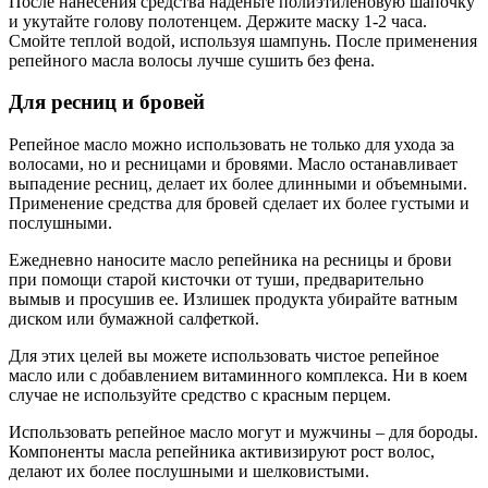
После нанесения средства наденьте полиэтиленовую шапочку
и укутайте голову полотенцем. Держите маску 1-2 часа.
Смойте теплой водой, используя шампунь. После применения
репейного масла волосы лучше сушить без фена.
Для ресниц и бровей
Репейное масло можно использовать не только для ухода за
волосами, но и ресницами и бровями. Масло останавливает
выпадение ресниц, делает их более длинными и объемными.
Применение средства для бровей сделает их более густыми и
послушными.
Ежедневно наносите масло репейника на ресницы и брови
при помощи старой кисточки от туши, предварительно
вымыв и просушив ее. Излишек продукта убирайте ватным
диском или бумажной салфеткой.
Для этих целей вы можете использовать чистое репейное
масло или с добавлением витаминного комплекса. Ни в коем
случае не используйте средство с красным перцем.
Использовать репейное масло могут и мужчины – для бороды.
Компоненты масла репейника активизируют рост волос,
делают их более послушными и шелковистыми.