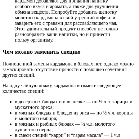
кардамон добавляют для придания напитку
особого вкуса и аромата, а также для улучшения
обмена веществ. Попробуйте добавить щепотку
молотого кардамона в свой утренний кофе или
заварить его с травами для расслабляющего чая.
Этот удивительный продукт способен не только
разнообразить ваши напитки, но и принести
пользу организму.
Чем можно заменить специю
Полноценной замены кардамона в блюдах нет, однако можно
замаскировать отсутствие пряности с помощью сочетания
других специй.
На одну чайную ложку кардамона возьмите следующее
количество специй:
в десертных блюдах и в выпечке — по ½ ч.л. корицы и
мускатного ореха;
в мясных блюдах и блюдах из риса — по ½ ч.л. корицы
и молотого имбиря;
в мясных и рыбных блюдах — ½ ч.л. молотого
душистого перца;
в смеси специй “карри” и “гарам масала” — 1 ч.л.