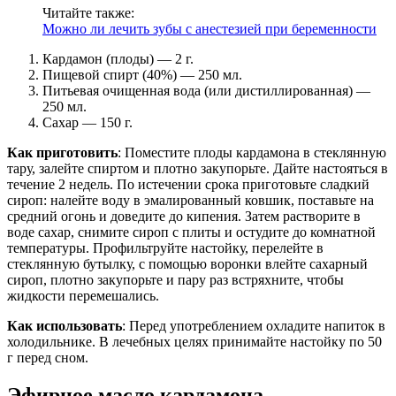
Читайте также:
Можно ли лечить зубы с анестезией при беременности
Кардамон (плоды) — 2 г.
Пищевой спирт (40%) — 250 мл.
Питьевая очищенная вода (или дистиллированная) —
250 мл.
Сахар — 150 г.
Как приготовить
: Поместите плоды кардамона в стеклянную
тару, залейте спиртом и плотно закупорьте. Дайте настояться в
течение 2 недель. По истечении срока приготовьте сладкий
сироп: налейте воду в эмалированный ковшик, поставьте на
средний огонь и доведите до кипения. Затем растворите в
воде сахар, снимите сироп с плиты и остудите до комнатной
температуры. Профильтруйте настойку, перелейте в
стеклянную бутылку, с помощью воронки влейте сахарный
сироп, плотно закупорьте и пару раз встряхните, чтобы
жидкости перемешались.
Как использовать
: Перед употреблением охладите напиток в
холодильнике. В лечебных целях принимайте настойку по 50
г перед сном.
Эфирное масло кардамона