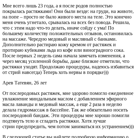
Мне всего лишь 23 года, а я после родов полностью
покрылась растяжками! Они были везде: на груди, на животе,
на попе – просто не было живого места на теле. Это конечно
меня очень угнетало, срывалась на всех без повода. Решила,
что с этим надо что-то делать, иначе сойду с ума! По
большему количеству положительных отзывов, остановилась
на массаже. Чередую медовый и масляный с банками.
Дополнительно растираю кожу кремом от растяжек и
протираю кубиками льда из кофе или виноградного сока.
После первых 2 недель сама начала замечать изменения, а
через месяц усиленной борьбы, даже близкие отметили, что
растяжки уходят. Продолжаю процедуры, надеюсь избавиться
от стрий навсегда) Теперь хоть нервы в порядке)))
Арев Татевян, 26 лет
От послеродовых растяжек, мне здорово помогло ежедневное
увлажнение миндальным маслом с добавлением эфирного
масла лаванды и медовый массаж, а еще 2 раза в неделю
делала гидромассаж в бассейне. Так же обязательно носить
послеродовой бандаж. Эти процедуры мне хорошо помогли
подтянуть тело и сгладить растяжки. Хотя лучше
стрии предупредить, чем потом заниматься их устранением)))
В следующей статье вы найдете подробную информацию о