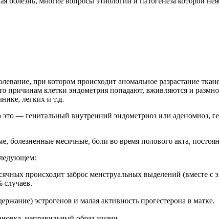
ная болезнь, многие вопросы этиологии и патогенеза которой нея
олевание, при котором происходит аномальное разрастание ткан
то причинам клетки эндометрия попадают, вживляются и размнож
ике, легких и т.д.
то это — генитальный внутренний эндометриоз или аденомиоз, 
 болезненные месячные, боли во время полового акта, постоян
следующем:
ячных происходит заброс менструальных выделений (вместе с эн
% случаев.
ержание) эстрогенов и малая активность прогестерона в матке.
ановка, неправильный образ жизни.