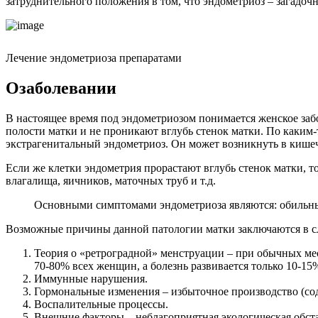
затруднительного положения в том, что эндометриоз – загадоч
Лечение эндометриоза препаратами
О
заболевании
В настоящее время под эндометриозом понимается женское заб
полости матки и не проникают вглубь стенок матки. По каким-
экстрагенитальный эндометриоз. Он может возникнуть в кишечн
Если же клетки эндометрия прорастают вглубь стенок матки, 
влагалища, яичников, маточных труб и т.д.
Основными симптомами эндометриоза являются: обильные,
Возможные причины данной патологии матки заключаются в 
Теория о «ретроградной» менструации – при обычных мес
70-80% всех женщин, а болезнь развивается только 10-15
Иммунные нарушения.
Гормональные изменения – избыточное производство (сод
Воспалительные процессы.
Внешние факторы – неблагоприятная экологическая обст