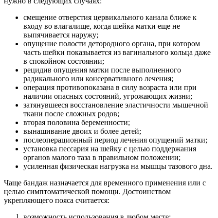
нужно в следующих случаях:
смещение отверстия цервикального канала ближе к
входу во влагалище, когда шейка матки еще не
выпячивается наружу;
опущение полости детородного органа, при котором
часть шейки показывается из вагинального кольца даже
в спокойном состоянии;
рецидив опущения матки после выполненного
радикального или консервативного лечения;
операция противопоказана в силу возраста или при
наличии опасных состояний, угрожающих жизни;
затянувшееся восстановление эластичности мышечной
ткани после сложных родов;
вторая половина беременности;
вынашивание двоих и более детей;
послеоперационный период лечения опущений матки;
установка пессария на шейку с целью поддержания
органов малого таза в правильном положении;
усиленная физическая нагрузка на мышцы тазового дна.
Чаще бандаж назначается для временного применения или с
целью симптоматической помощи. Достоинством
укрепляющего пояса считается:
возможность использования в любом месте;