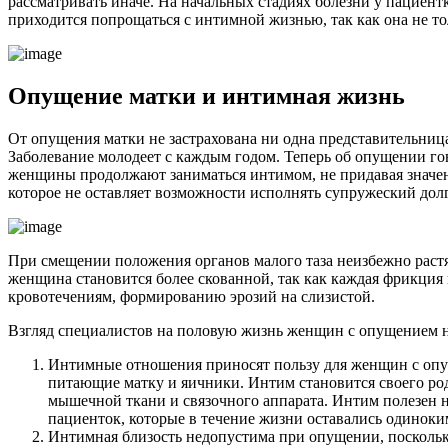
рассматривать иначе. На начальных стадиях болезни у пациен
приходится попрощаться с интимной жизнью, так как она не то
О
пущение матки и интимная жизнь
От опущения матки не застрахована ни одна представительниц
Заболевание молодеет с каждым годом. Теперь об опущении гов
женщины продолжают заниматься интимом, не придавая значе
которое не оставляет возможности исполнять супружеский дол
При смещении положения органов малого таза неизбежно раст
женщина становится более скованной, так как каждая фрикция 
кровотечениям, формированию эрозий на слизистой.
Взгляд специалистов на половую жизнь женщин с опущением н
Интимные отношения приносят пользу для женщин с опущ
питающие матку и яичники. Интим становится своего ро
мышечной ткани и связочного аппарата. Интим полезен 
пациенток, которые в течение жизни оставались одиноки
Интимная близость недопустима при опущении, поскольк