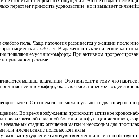
тки не возникает неприятных ощущений. Это не создает необход
лько перестает приносить удовольствие, но и вызывает сильнейш
а слабого пола. Чаще патология развивается у женщин после мн
орят пациентки 25-30 лет. Выраженность клинической картины с
ния появляющемуся дискомфорту. При активном прогрессирован
г в привычном режиме.
ягиваются мышцы влагалища. Это приводит к тому, что партне
причиняет ей дискомфорт, оказывая механическое воздействие н
еоднозначен. От гинекологов можно услышать два совершенно р
ением. Во время возбуждения происходит активное кровоснабжен
да профилактикой спаечной болезни, дисфункции яичников, фор
на начальных стадиях опущения матки и необходим для профила
ми или имели редкие половые контакты.
у вызывает ухудшение самочувствия женщины и способствует с