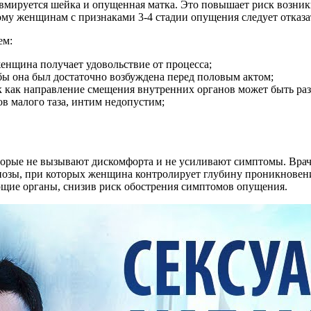
авмируется шейка и опущенная матка. Это повышает риск возни
ому женщинам с признаками 3-4 стадии опущения следует отказа
ем:
женщина получает удовольствие от процесса;
бы она был достаточно возбуждена перед половым актом;
ак как направление смещения внутренних органов может быть ра
в малого таза, интим недопустим;
орые не вызывают дискомфорта и не усиливают симптомы. Врачи
 позы, при которых женщина контролирует глубину проникновен
ющие органы, снизив риск обострения симптомов опущения.