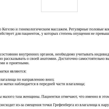
о Кегелю и гинекологическим массажем. Регулярные половые к
ействует для пациенток, у которых степень опущения не превыша
 состоянию внутренних органов, необходимо учитывать индивид
 рассказывать о своей анатомии. Достаточно самостоятельно в
ыми и приятными.
атки являются:
влагалища по направлению вниз;
и матки наблюдается в передней части влагалища;
 малого таза женщины. Пациентки отмечают, что именно в эт
исходит из-за смещения точки Грефенберга из влагалища к на