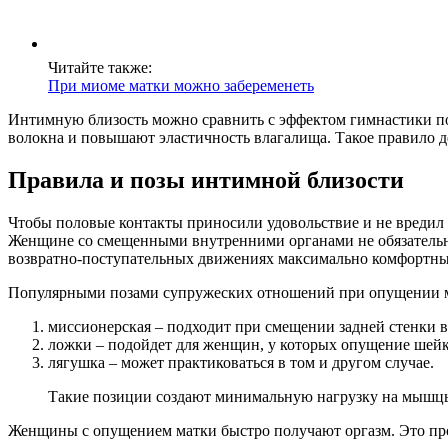
Читайте также:
При миоме матки можно забеременеть
Интимную близость можно сравнить с эффектом гимнастики п
волокна и повышают эластичность влагалища. Такое правило д
П
равила и позы интимной близости
Чтобы половые контакты приносили удовольствие и не вредил
Женщине со смещенными внутренними органами не обязательно
возвратно-поступательных движениях максимально комфортн
Популярными позами супружеских отношений при опущении м
миссионерская – подходит при смещении задней стенки 
ложки – подойдет для женщин, у которых опущение шейк
лягушка – может практиковаться в том и другом случае.
Такие позиции создают минимальную нагрузку на мышцы
Женщины с опущением матки быстро получают оргазм. Это про