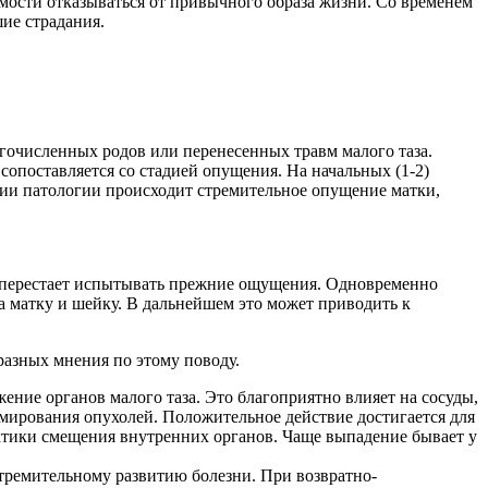
имости отказываться от привычного образа жизни. Со временем
ие страдания.
огочисленных родов или перенесенных травм малого таза.
опоставляется со стадией опущения. На начальных (1-2)
ии патологии происходит стремительное опущение матки,
р перестает испытывать прежние ощущения. Одновременно
а матку и шейку. В дальнейшем это может приводить к
азных мнения по этому поводу.
ие органов малого таза. Это благоприятно влияет на сосуды,
мирования опухолей. Положительное действие достигается для
ктики смещения внутренних органов. Чаще выпадение бывает у
тремительному развитию болезни. При возвратно-