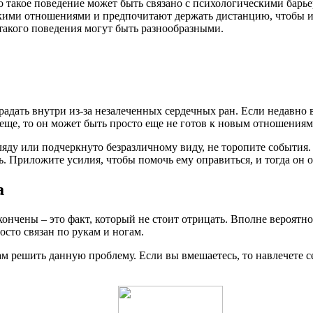
 такое поведение может быть связано с психологическими бар
кими отношениями и предпочитают держать дистанцию, чтобы и
такого поведения могут быть разнообразными.
адать внутри из-за незалеченных сердечных ран. Если недавно в
 еще, то он может быть просто еще не готов к новым отношениям
яду или подчеркнуто безразличному виду, не торопите события. 
ь. Приложите усилия, чтобы помочь ему оправиться, и тогда он о
а
нчены – это факт, который не стоит отрицать. Вполне вероятно,
сто связан по рукам и ногам.
м решить данную проблему. Если вы вмешаетесь, то навлечете себ