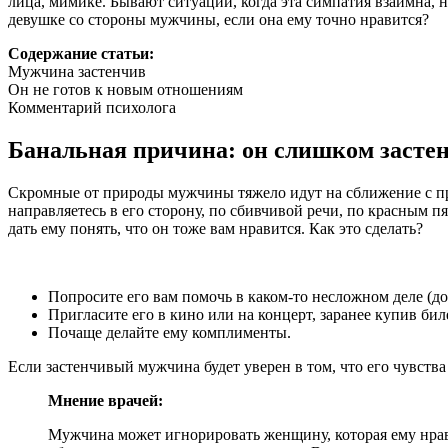
лица, мимике. Бывают ситуации, когда эта симпатия взаимна, 
девушке со стороны мужчины, если она ему точно нравится?
Содержание статьи:
Мужчина застенчив
Он не готов к новым отношениям
Комментарий психолога
Банальная причина: он слишком засте
Скромные от природы мужчины тяжело идут на сближение с пр
направляетесь в его сторону, по сбивчивой речи, по красным 
дать ему понять, что он тоже вам нравится. Как это сделать?
Попросите его вам помочь в каком-то несложном деле (до
Пригласите его в кино или на концерт, заранее купив бил
Почаще делайте ему комплименты.
Если застенчивый мужчина будет уверен в том, что его чувства
Мнение врачей:
Мужчина может игнорировать женщину, которая ему нравит