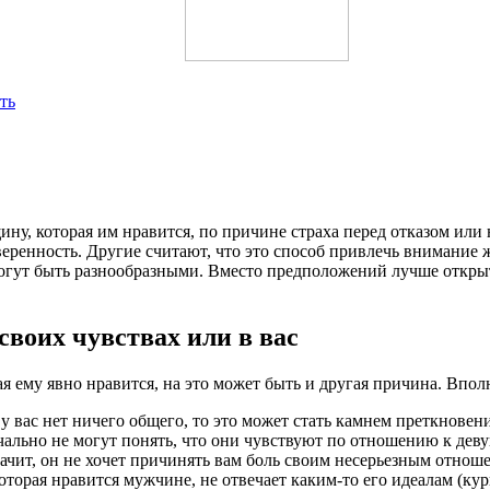
ть
ну, которая им нравится, по причине страха перед отказом ил
веренность. Другие считают, что это способ привлечь внимание
огут быть разнообразными. Вместо предположений лучше откры
своих чувствах или в вас
я ему явно нравится, на это может быть и другая причина. Вполн
 у вас нет ничего общего, то это может стать камнем преткнове
ально не могут понять, что они чувствуют по отношению к деву
значит, он не хочет причинять вам боль своим несерьезным отнош
оторая нравится мужчине, не отвечает каким-то его идеалам (кур