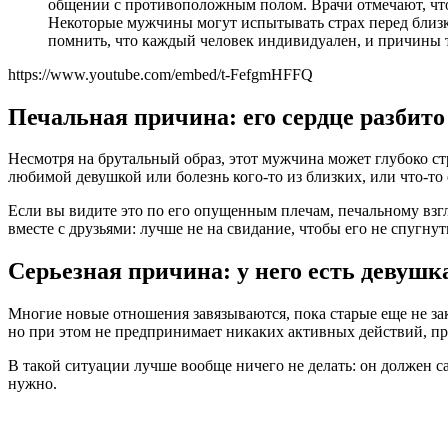
общении с противоположным полом. Врачи отмечают, что
Некоторые мужчины могут испытывать страх перед близ
помнить, что каждый человек индивидуален, и причины 
https://www.youtube.com/embed/t-FefgmHFFQ
Печальная причина: его сердце разбито
Несмотря на брутальный образ, этот мужчина может глубоко стр
любимой девушкой или болезнь кого-то из близких, или что-то
Если вы видите это по его опущенным плечам, печальному взгл
вместе с друзьями: лучше не на свидание, чтобы его не спугнут
Серьезная причина: у него есть девушк
Многие новые отношения завязываются, пока старые еще не зако
но при этом не предпринимает никаких активных действий, про
В такой ситуации лучше вообще ничего не делать: он должен са
нужно.