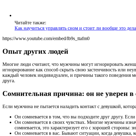
Читайте также:
Как научиться управлять сном и стоит ли вообще это дела
https://www.youtube.com/embed/lb9s_ttafm0
Опыт других людей
Многие люди считают, что мужчины могут игнорировать женщи
игнорирование как способ скрыть свою застенчивость или неу
каждый человек индивидуален, и причины такого поведения м
друга.
Сомнительная причина: он не уверен в 
Если мужчина не пытается наладить контакт с девушкой, котора
Он сомневается в том, что вы подходите друг другу. Если
Он сомневается в своих чувствах. Многие мужчины изнач
сомневается, это характеризует его с хорошей стороны: 
Он сомневается в вас. Бывают ситуации, когда девушка, к