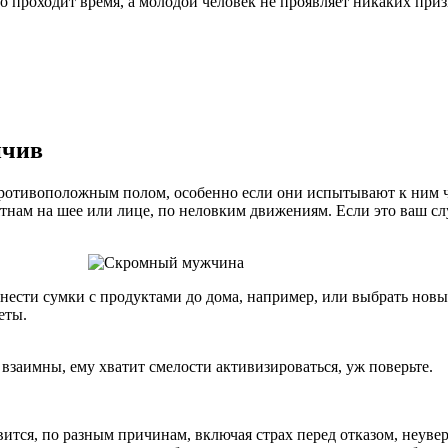
но проходит время, а молодой человек не проявляет никаких пр
нчив
отивоположным полом, особенно если они испытывают к ним чув
пятнам на шее или лице, по неловким движениям.
Если это ваш сл
нести сумки с продуктами до дома, например, или выбрать новы
еты.
 взаимны, ему хватит смелости активизироваться, уж поверьте.
ся, по разным причинам, включая страх перед отказом, неувере