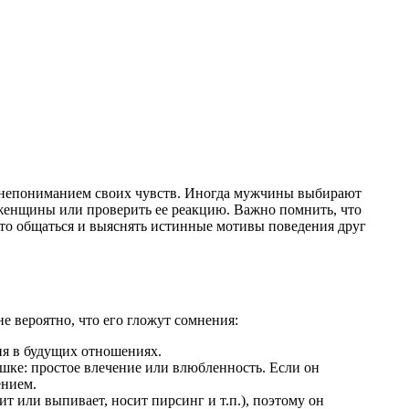
и непониманием своих чувств. Иногда мужчины выбирают
 женщины или проверить ее реакцию. Важно помнить, что
то общаться и выяснять истинные мотивы поведения друг
е вероятно, что его гложут сомнения:
ния в будущих отношениях.
шке: простое влечение или влюбленность. Если он
ением.
ит или выпивает, носит пирсинг и т.п.), поэтому он