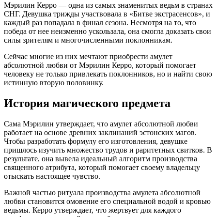
Мэрилин Керро — одна из самых знаменитых ведьм в странах
СНГ. Девушка трижды участвовала в «Битве экстрасенсов», и
каждый раз попадала в финал сезона. Несмотря на то, что
победа от нее неизменно ускользала, она смогла доказать свои
силы зрителям и многочисленными поклонникам.
Сейчас многие из них мечтают приобрести амулет
абсолютной любви от Мэрилин Керро, который помогает
человеку не только привлекать поклонников, но и найти свою
истинную вторую половинку.
История магического предмета
Сама Мэрилин утверждает, что амулет абсолютной любви
работает на основе древних заклинаний эстонских магов.
Чтобы разработать формулу его изготовления, девушке
пришлось изучить множество трудов и раритетных свитков. В
результате, она вывела идеальный алгоритм производства
священного атрибута, который помогает своему владельцу
отыскать настоящее чувство.
Важной частью ритуала производства амулета абсолютной
любви становится омовение его специальной водой и кровью
ведьмы. Керро утверждает, что жертвует для каждого