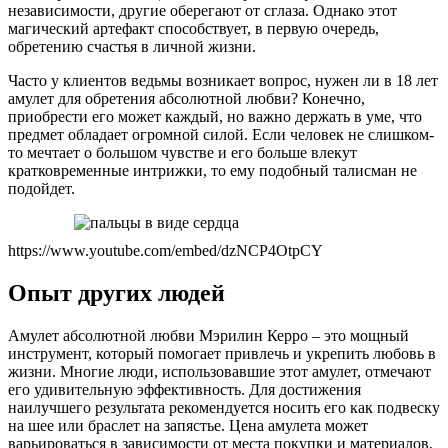
независимости, другие оберегают от сглаза. Однако этот
магический артефакт способствует, в первую очередь,
обретению счастья в личной жизни.
Часто у клиентов ведьмы возникает вопрос, нужен ли в 18 лет
амулет для обретения абсолютной любви? Конечно,
приобрести его может каждый, но важно держать в уме, что
предмет обладает огромной силой. Если человек не слишком-
то мечтает о большом чувстве и его больше влекут
кратковременные интрижки, то ему подобный талисман не
подойдет.
https://www.youtube.com/embed/dzNCP4OtpCY
Опыт других людей
Амулет абсолютной любви Мэрилин Керро – это мощный
инструмент, который помогает привлечь и укрепить любовь в
жизни. Многие люди, использовавшие этот амулет, отмечают
его удивительную эффективность. Для достижения
наилучшего результата рекомендуется носить его как подвеску
на шее или браслет на запястье. Цена амулета может
варьироваться в зависимости от места покупки и материалов,