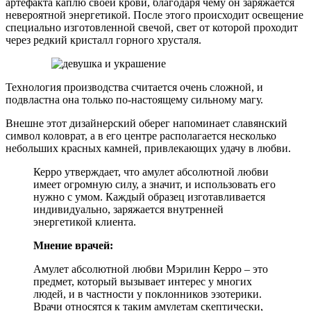
артефакта каплю своей крови, благодаря чему он заряжается
невероятной энергетикой. После этого происходит освещение
специально изготовленной свечой, свет от которой проходит
через редкий кристалл горного хрусталя.
Технология производства считается очень сложной, и
подвластна она только по-настоящему сильному магу.
Внешне этот дизайнерский оберег напоминает славянский
символ коловрат, а в его центре располагается несколько
небольших красных камней, привлекающих удачу в любви.
Керро утверждает, что амулет абсолютной любви
имеет огромную силу, а значит, и использовать его
нужно с умом. Каждый образец изготавливается
индивидуально, заряжается внутренней
энергетикой клиента.
Мнение врачей:
Амулет абсолютной любви Мэрилин Керро – это
предмет, который вызывает интерес у многих
людей, и в частности у поклонников эзотерики.
Врачи относятся к таким амулетам скептически,