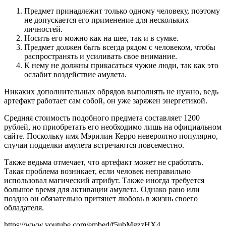
Предмет принадлежит только одному человеку, поэтому
не допускается его применение для нескольких
личностей.
Носить его можно как на шее, так и в сумке.
Предмет должен быть всегда рядом с человеком, чтобы
распространять и усиливать свое внимание.
К нему не должны прикасаться чужие люди, так как это
ослабит воздействие амулета.
Никаких дополнительных обрядов выполнять не нужно, ведь
артефакт работает сам собой, он уже заряжен энергетикой.
Средняя стоимость подобного предмета составляет 1200
рублей, но приобретать его необходимо лишь на официальном
сайте. Поскольку имя Мэрилин Керро невероятно популярно,
случаи подделки амулета встречаются повсеместно.
Также ведьма отмечает, что артефакт может не сработать.
Такая проблема возникает, если человек неправильно
использовал магический атрибут. Также иногда требуется
большое время для активации амулета. Однако рано или
поздно он обязательно притянет любовь в жизнь своего
обладателя.
https://www.youtube.com/embed/f5ubMgzzHX4