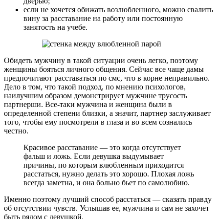
дверью;
если не хочется обижать возлюбленного, можно свалить
вину за расставание на работу или постоянную
занятость на учебе.
Обидеть мужчину в такой ситуации очень легко, поэтому
женщины бояться личного общения. Сейчас все чаще дамы
предпочитают расставаться по смс, что в корне неправильно.
Дело в том, что такой подход, по мнению психологов,
наилучшим образом демонстрирует мужчине трусость
партнерши. Все-таки мужчина и женщина были в
определенной степени близки, а значит, партнер заслуживает
того, чтобы ему посмотрели в глаза и во всем сознались
честно.
Красивое расставание — это когда отсутствует
фальш и ложь. Если девушка выдумывает
причины, по которым влюбленным приходится
расстаться, нужно делать это хорошо. Плохая ложь
всегда заметна, и она больно бьет по самолюбию.
Именно поэтому лучший способ расстаться — сказать правду
об отсутствии чувств. Услышав ее, мужчина и сам не захочет
быть рядом с девушкой.