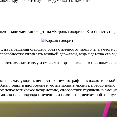
овет24.ру, являются лучшим духоподъемным кино.
ов занимает кинокартина «Король говорит». Кто станет утверж
, из-за решения старшего брата отречься от престола, а вместе 
способностях управлять великой державой, ведь с детства его му
к простому смертному и сможет ли врач с неясным прошлым сове
ет врачам увидеть ценность кинематографа в психологической
ы поднять настроение и мотивировать людей к преодолению т
ют психологическое воздействие, способствуя улучшению эмоц
мплексного подхода к лечению и помочь пациентам найти внутр