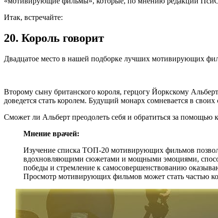
«мотивирующие фильмы», которые, по мнению редакции ПсиС
Итак, встречайте:
20. Король говорит
Двадцатое место в нашей подборке лучших мотивирующих фильм
Второму сыну британского короля, герцогу Йоркскому Альберту
доведется стать королем. Будущий монарх сомневается в своих 
Сможет ли Альберт преодолеть себя и обратиться за помощью 
Мнение врачей:
Изучение списка ТОП-20 мотивирующих фильмов позволя
вдохновляющими сюжетами и мощными эмоциями, способн
победы и стремление к самосовершенствованию оказыва
Просмотр мотивирующих фильмов может стать частью ко