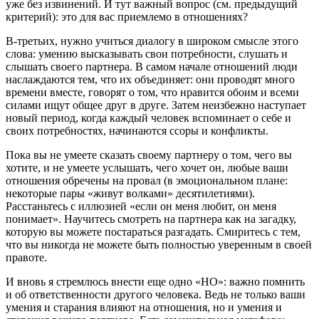
уже без извинений. И тут важный вопрос (см. предыдущий
критерий): это для вас приемлемо в отношениях?
В-третьих, нужно учиться диалогу в широком смысле этого
слова: умению высказывать свои потребности, слушать и
слышать своего партнера. В самом начале отношений люди
наслаждаются тем, что их объединяет: они проводят много
времени вместе, говорят о том, что нравится обоим и всеми
силами ищут общее друг в друге. Затем неизбежно наступает
новый период, когда каждый человек вспоминает о себе и
своих потребностях, начинаются ссоры и конфликты.
Пока вы не умеете сказать своему партнеру о том, чего вы
хотите, и не умеете услышать, чего хочет он, любые ваши
отношения обречены на провал (в эмоциональном плане:
некоторые пары «живут волками» десятилетиями).
Расстаньтесь с иллюзией «если он меня любит, он меня
понимает». Научитесь смотреть на партнера как на загадку,
которую вы можете постараться разгадать. Смиритесь с тем,
что вы никогда не можете быть полностью уверенным в своей
правоте.
И вновь я стремлюсь внести еще одно «НО»: важно помнить
и об ответственности другого человека. Ведь не только ваши
умения и старания влияют на отношения, но и умения и