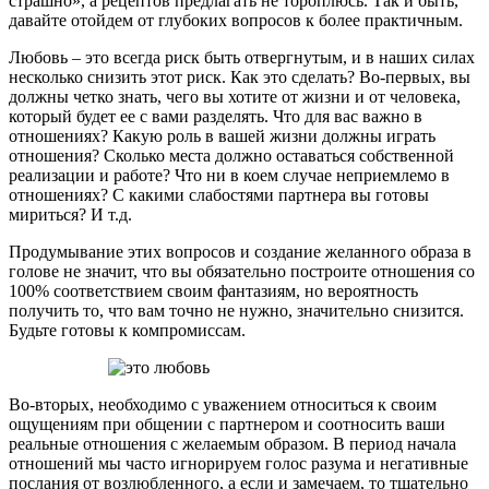
страшно», а рецептов предлагать не тороплюсь. Так и быть,
давайте отойдем от глубоких вопросов к более практичным.
Любовь – это всегда риск быть отвергнутым, и в наших силах
несколько снизить этот риск. Как это сделать? Во-первых, вы
должны четко знать, чего вы хотите от жизни и от человека,
который будет ее с вами разделять. Что для вас важно в
отношениях? Какую роль в вашей жизни должны играть
отношения? Сколько места должно оставаться собственной
реализации и работе? Что ни в коем случае неприемлемо в
отношениях? С какими слабостями партнера вы готовы
мириться? И т.д.
Продумывание этих вопросов и создание желанного образа в
голове не значит, что вы обязательно построите отношения со
100% соответствием своим фантазиям, но вероятность
получить то, что вам точно не нужно, значительно снизится.
Будьте готовы к компромиссам.
Во-вторых, необходимо с уважением относиться к своим
ощущениям при общении с партнером и соотносить ваши
реальные отношения с желаемым образом. В период начала
отношений мы часто игнорируем голос разума и негативные
послания от возлюбленного, а если и замечаем, то тщательно