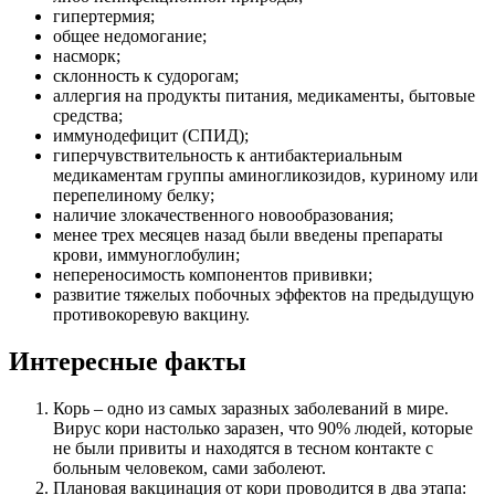
гипертермия;
общее недомогание;
насморк;
склонность к судорогам;
аллергия на продукты питания, медикаменты, бытовые
средства;
иммунодефицит (СПИД);
гиперчувствительность к антибактериальным
медикаментам группы аминогликозидов, куриному или
перепелиному белку;
наличие злокачественного новообразования;
менее трех месяцев назад были введены препараты
крови, иммуноглобулин;
непереносимость компонентов прививки;
развитие тяжелых побочных эффектов на предыдущую
противокоревую вакцину.
Интересные факты
Корь – одно из самых заразных заболеваний в мире.
Вирус кори настолько заразен, что 90% людей, которые
не были привиты и находятся в тесном контакте с
больным человеком, сами заболеют.
Плановая вакцинация от кори проводится в два этапа: