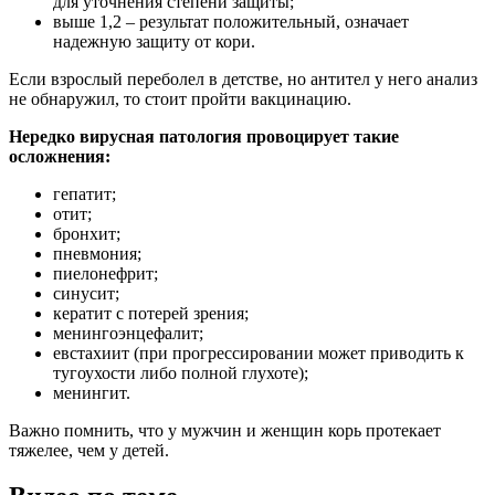
для уточнения степени защиты;
выше 1,2 – результат положительный, означает
надежную защиту от кори.
Если взрослый переболел в детстве, но антител у него анализ
не обнаружил, то стоит пройти вакцинацию.
Нередко вирусная патология провоцирует такие
осложнения:
гепатит;
отит;
бронхит;
пневмония;
пиелонефрит;
синусит;
кератит с потерей зрения;
менингоэнцефалит;
евстахиит (при прогрессировании может приводить к
тугоухости либо полной глухоте);
менингит.
Важно помнить, что у мужчин и женщин корь протекает
тяжелее, чем у детей.