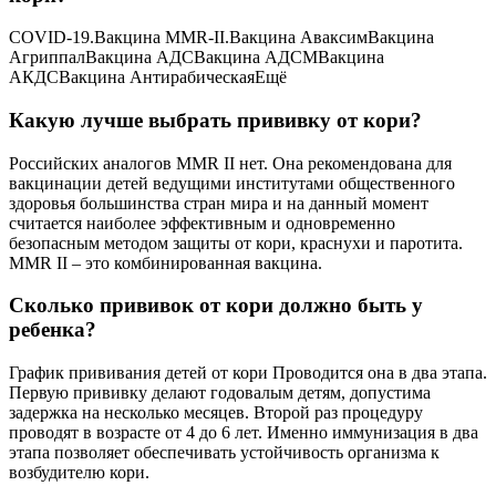
COVID-19.Вакцина MMR-II.Вакцина АваксимВакцина
АгриппалВакцина АДСВакцина АДСМВакцина
АКДСВакцина АнтирабическаяЕщё
Какую лучше выбрать прививку от кори?
Российских аналогов MMR II нет. Она рекомендована для
вакцинации детей ведущими институтами общественного
здоровья большинства стран мира и на данный момент
считается наиболее эффективным и одновременно
безопасным методом защиты от кори, краснухи и паротита.
MMR II – это комбинированная вакцина.
Сколько прививок от кори должно быть у
ребенка?
График прививания детей от кори Проводится она в два этапа.
Первую прививку делают годовалым детям, допустима
задержка на несколько месяцев. Второй раз процедуру
проводят в возрасте от 4 до 6 лет. Именно иммунизация в два
этапа позволяет обеспечивать устойчивость организма к
возбудителю кори.