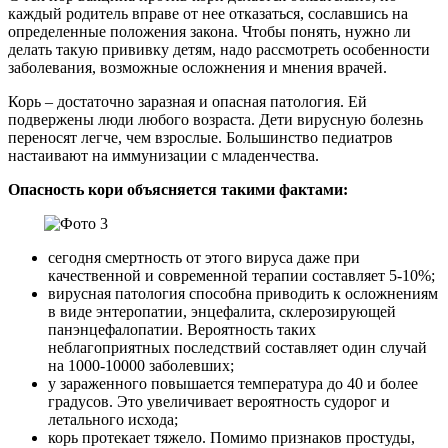
каждый родитель вправе от нее отказаться, сославшись на
определенные положения закона. Чтобы понять, нужно ли
делать такую прививку детям, надо рассмотреть особенности
заболевания, возможные осложнения и мнения врачей.
Корь – достаточно заразная и опасная патология. Ей
подвержены люди любого возраста. Дети вирусную болезнь
переносят легче, чем взрослые. Большинство педиатров
настаивают на иммунизации с младенчества.
Опасность кори объясняется такими фактами:
сегодня смертность от этого вируса даже при
качественной и современной терапии составляет 5-10%;
вирусная патология способна приводить к осложнениям
в виде энтеропатии, энцефалита, склерозирующей
панэнцефалопатии. Вероятность таких
неблагоприятных последствий составляет один случай
на 1000-10000 заболевших;
у зараженного повышается температура до 40 и более
градусов. Это увеличивает вероятность судорог и
летального исхода;
корь протекает тяжело. Помимо признаков простуды,