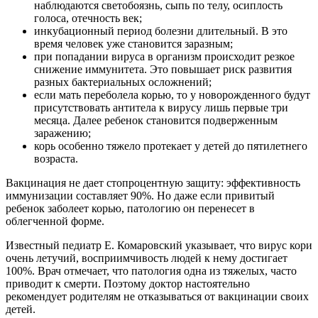
наблюдаются светобоязнь, сыпь по телу, осиплость
голоса, отечность век;
инкубационный период болезни длительный. В это
время человек уже становится заразным;
при попадании вируса в организм происходит резкое
снижение иммунитета. Это повышает риск развития
разных бактериальных осложнений;
если мать переболела корью, то у новорожденного будут
присутствовать антитела к вирусу лишь первые три
месяца. Далее ребенок становится подверженным
заражению;
корь особенно тяжело протекает у детей до пятилетнего
возраста.
Вакцинация не дает стопроцентную защиту: эффективность
иммунизации составляет 90%. Но даже если привитый
ребенок заболеет корью, патологию он перенесет в
облегченной форме.
Известный педиатр Е. Комаровский указывает, что вирус кори
очень летучий, восприимчивость людей к нему достигает
100%. Врач отмечает, что патология одна из тяжелых, часто
приводит к смерти. Поэтому доктор настоятельно
рекомендует родителям не отказываться от вакцинации своих
детей.