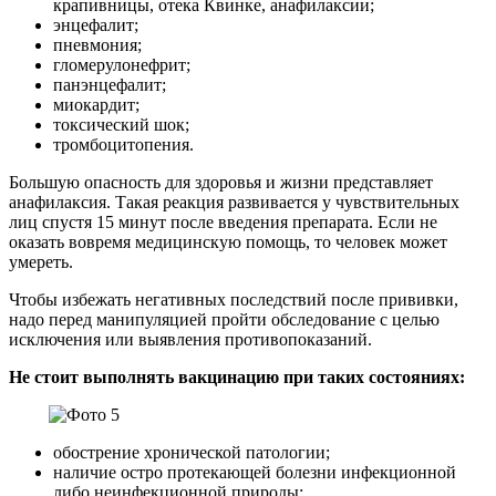
крапивницы, отека Квинке, анафилаксии;
энцефалит;
пневмония;
гломерулонефрит;
панэнцефалит;
миокардит;
токсический шок;
тромбоцитопения.
Большую опасность для здоровья и жизни представляет
анафилаксия. Такая реакция развивается у чувствительных
лиц спустя 15 минут после введения препарата. Если не
оказать вовремя медицинскую помощь, то человек может
умереть.
Чтобы избежать негативных последствий после прививки,
надо перед манипуляцией пройти обследование с целью
исключения или выявления противопоказаний.
Не стоит выполнять вакцинацию при таких состояниях:
обострение хронической патологии;
наличие остро протекающей болезни инфекционной
либо неинфекционной природы;