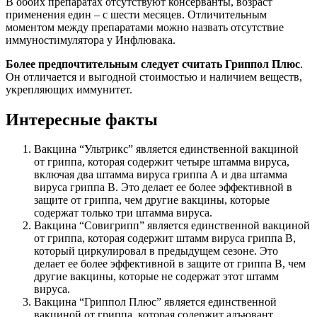
В обоих препаратах отсутствуют консерванты, возраст
применения един – с шести месяцев. Отличительным
моментом между препаратами можно назвать отсутствие
иммуностимулятора у Инфлювака.
Более предпочтительным следует считать Гриппол Плюс
.
Он отличается и выгодной стоимостью и наличием веществ,
укрепляющих иммунитет.
Интересные факты
Вакцина “Ультрикс” является единственной вакциной
от гриппа, которая содержит четыре штамма вируса,
включая два штамма вируса гриппа А и два штамма
вируса гриппа В. Это делает ее более эффективной в
защите от гриппа, чем другие вакцины, которые
содержат только три штамма вируса.
Вакцина “Совигрипп” является единственной вакциной
от гриппа, которая содержит штамм вируса гриппа В,
который циркулировал в предыдущем сезоне. Это
делает ее более эффективной в защите от гриппа В, чем
другие вакцины, которые не содержат этот штамм
вируса.
Вакцина “Гриппол Плюс” является единственной
вакциной от гриппа, которая содержит адъювант.