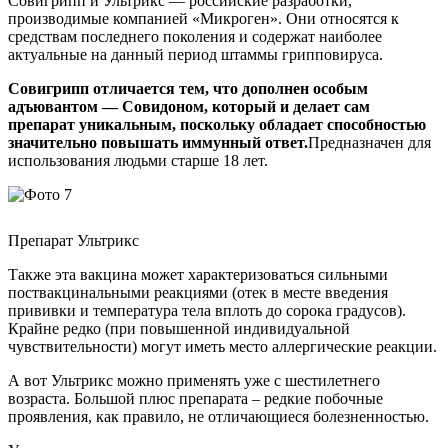
Совигрипп и Ультрикс — российские разработки,
производимые компанией «Микроген». Они относятся к
средствам последнего поколения и содержат наиболее
актуальные на данный период штаммы грипповируса.
Совигрипп отличается тем, что дополнен особым
адъювантом — Совидоном, который и делает сам
препарат уникальным, поскольку обладает способностью
значительно повышать иммунный ответ.
Предназначен для
использования людьми старше 18 лет.
Препарат Ультрикс
Также эта вакцина может характеризоваться сильными
поствакцинальными реакциями (отек в месте введения
прививки и температура тела вплоть до сорока градусов).
Крайне редко (при повышенной индивидуальной
чувствительности) могут иметь место аллергические реакции.
А вот Ультрикс можно применять уже с шестилетнего
возраста. Большой плюс препарата – редкие побочные
проявления, как правило, не отличающиеся болезненностью.