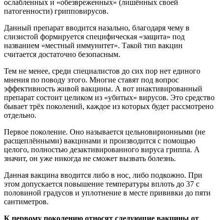
ослабленных и «обезвреженных» (лишённых своей
патогенности) грипповирусов.
Данный препарат вводится назально, благодаря чему в
слизистой формируется специфическая «защита» под
названием «местный иммунитет». Такой тип вакцин
считается достаточно безопасным.
Тем не менее, среди специалистов до сих пор нет единого
мнения по поводу этого. Многие ставят под вопрос
эффективность живой вакцины. А вот инактивированный
препарат состоит целиком из «убитых» вирусов. Это средство
бывает трёх поколений, каждое из которых будет рассмотрено
отдельно.
Первое поколение. Оно называется цельновирионными (не
расщеплёнными) вакцинами и производится с помощью
целого, полностью дезактивированного вируса гриппа. А
значит, он уже никогда не сможет вызвать болезнь.
Данная вакцина вводится либо в нос, либо подкожно. При
этом допускается повышение температуры вплоть до 37 с
половиной градусов и уплотнение в месте прививки до пяти
сантиметров.
К первому поколению относят следующие вакцины от