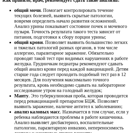
Как правило, врач, рекомендует сдать такие анализы:
общий мочи
. Помогает контролировать течение
текущих болезней, выявить скрытые патологии,
вовремя определить начало развития осложнений.
Анализ урины показывает состояние почек и мочевого
пузыря. Точность результата такого теста зависит от
питания, подготовки к сбору порции урины;
общий крови
. Позволяет выявить большинство легких
и тяжелых патологий разных органов, в том числе
аллергию, паразитарное заражение. Обязательно
проводят такой тест при видимых нарушениях в работе
желудка. Грудничкам педиатры рекомендуют сдавать
общий анализ крови перед каждой вакцинацией. Детям
старше года следует проходить подобный тест раз в 12
месяцев. Для получения максимально точного
результата, кровь необходимо сдавать на лабораторное
исследование утром на голодный желудок;
Манту
. Это туберкулиновая проба, которая проводится
перед ревакцинацией препаратом БЦЖ. Позволяет
выявить заражение, наличие антител к заболеванию;
анализ каловых масс
. Назначается в том случае, если у
ребенка наблюдаются проблемы в работе кишечника.
Анализ выявляет дисбактериоз, воспалительные
патологии, паразитарную инвазию, непереносимость