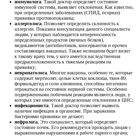
иммунолога
. Такой доктор определяет состояние
иммунной системы, выявляет отклонения. Как известно,
при определенных заболеваниях (СПИД, псориаз)
прививки противопоказаны;
аллерголога
. Позволяет определить склонность к
аллергии. Показана консультация данного специалиста
людям, у которых наблюдается непереносимость
определенных продуктов (яичных белков),
медикаментов (антибиотиков, консервантов и прочих
составляющих вакцины). Также нелишним будет визит
к такому врачу тем, у кого имеется наследственная
предрасположенность к тяжелым реакциям на
прививку;
невропатолога
. Многие вакцины, особенно те, которые
содержат мертиолят, целые клетки коклюша, твин-80,
формальдегид и соли алюминия, способны негативно
отражаться на состоянии нервной системы. Особенно
подверженными побочным реакциям являются люди, у
которых уже имеются определенные отклонения в ЦНС;
инфекциониста
. Такой доктор позволяет выявить
наличие инфекции в организме. При заражении
бактериями прививки не делают;
нефролога
. Это специалист, который определяет
состояние почек. Его рекомендуется проходить лицам с
выраженными нарушениями в работе парного органа;