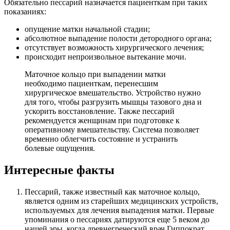
Обязательно пессарий назначается пациенткам при таких
показаниях:
опущение матки начальной стадии;
абсолютное выпадение полости детородного органа;
отсутствует возможность хирургического лечения;
происходит непроизвольное вытекание мочи.
Маточное кольцо при выпадении матки
необходимо пациенткам, перенесшим
хирургическое вмешательство. Устройство нужно
для того, чтобы разгрузить мышцы тазового дна и
ускорить восстановление. Также пессарий
рекомендуется женщинам при подготовке к
оперативному вмешательству. Система позволяет
временно облегчить состояние и устранить
болевые ощущения.
Интересные факты
Пессарий, также известный как маточное кольцо,
является одним из старейших медицинских устройств,
используемых для лечения выпадения матки. Первые
упоминания о пессариях датируются еще 5 веком до
нашей эры, когда древнегреческий врач Гиппократ