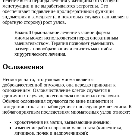
течение всего периода лечения у женщины отсутствуют
менструации и не вырабатываются эстрогены. Это
обеспечивает подавление пролиферативной функции
эндометрия и замедляет (а в некоторых случаях направляет в
обратную сторону) рост узлов.
Важно!
Гормональное лечение узловой формы
миомы может использоваться перед оперативным
вмешательством. Терапия позволяет уменьшить
размеры новообразования и снизить масштабы
хирургического лечения.
О
сложнения
Несмотря на то, что узловая миома является
доброкачественной опухолью, она нередко приводит к
осложнениям. Озлокачествление клеток случается в
единичных случаях, но его нельзя полностью исключить.
Обычно осложнения случаются по вине пациентки и
вследствие отказа от наблюдения с последующим лечением. К
неблагоприятным последствиям миоматозных узлов относят:
кровотечения из матки, вызывающие анемию;
изменение работы органов малого таза (кишечника,
яичников, почек и надпочечников);