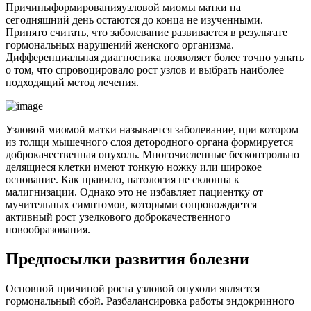
Причины
форми
рования
узловой миомы матки на
сегодняшний день остаются до конца не изученными.
Принято считать, что заболевание развивается в результате
гормональных нарушений женского организма.
Дифференциальная диагностика позволяет более точно узнать
о том, что спровоцировало рост узлов и выбрать наиболее
подходящий метод лечения.
Узловой миомой матки называется заболевание, при котором
из толщи мышечного слоя детородного органа формируется
доброкачественная опухоль. Многочисленные бесконтрольно
делящиеся клетки имеют тонкую ножку или широкое
основание. Как правило, патология не склонна к
малигнизации. Однако это не избавляет пациентку от
мучительных симптомов, которыми сопровождается
активный рост узелкового доброкачественного
новообразования.
П
редпосылки развития болезни
Основной причиной роста узловой опухоли является
гормональный сбой. Разбалансировка работы эндокринного