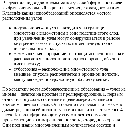
Выделение подвидов миомы матки узловой формы позволяет
выбрать оптимальный вариант лечения для каждого из них.
Классификация новообразований определяется местом
расположения узлов:
подслизистая – опухоль находится на границе
миометрия с эндометрием в зоне подслизистого слоя,
при увеличении узлы могут обнаруживаться в районе
внутреннего зева и спускаться в мышечную ткань
цервикального канала;
межмышечная – прорастает из толщи мышечного слоя и
располагается в полости детородного органа, обычно
имеет ножку;
субсерозная – расположение миоматозного узла
внешнее, опухоль располагается в брюшной полости,
выступая через поверхностную оболочку матки.
По характеру роста доброкачественные образования – узловые
миомы – делятся на простые и пролиферирующие. К первым
относятся опухоли, состоящие и равномерно делящихся
клеток мышечного слоя. Они обычно не превышают 70 мм в
диаметре, а по всей полости матки их насчитывается менее 4
штук. К пролиферирующим узлам относятся опухоли,
прорастающие во внутреннюю полость детородного органа.
Они пронизаны многочисленным количеством сосудов и