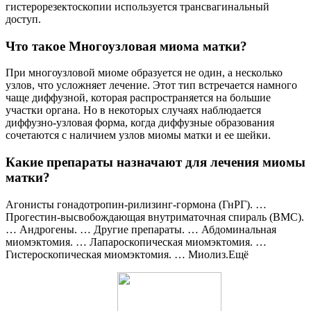
гистерорезектоскопии используется трансвагинальный
доступ.
Что такое Многоузловая миома матки?
При многоузловой миоме образуется не один, а несколько
узлов, что усложняет лечение. Этот тип встречается намного
чаще диффузной, которая распространяется на большие
участки органа. Но в некоторых случаях наблюдается
диффузно-узловая форма, когда диффузные образования
сочетаются с наличием узлов миомы матки и ее шейки.
Какие препараты назначают для лечения миомы
матки?
Агонисты гонадотропин-рилизинг-гормона (ГнРГ). …
Прогестин-высвобождающая внутриматочная спираль (ВМС).
… Андрогены. … Другие препараты. … Абдоминальная
миомэктомия. … Лапароскопическая миомэктомия. …
Гистероскопическая миомэктомия. … Миолиз.Ещё