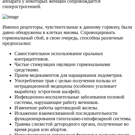
аппарата у некоторых женщин сопровождается
гиперэстрогенией.
Именно рецепторы, чувствительные к данному гормону, были
давно обнаружены в клетках миомы. Спровоцировать
гормональный сбой, в свою очередь, способны различные
предпосылки:
Самостоятельное использование оральных
контрацептивов.
Частые стимуляции овуляции гормональными
средствами.
Прием медикаментов для наращивания эндометрия.
Употребление трав с целью получения пользы от
нетрадиционной медицины (особенно усиливает
выработку эстрогенов шалфей).
Инфекционно-воспалительные заболевания половой
системы, нарушающие работу яичников.
Изменение работы щитовидной железы.
Искажение взаимосвязанной последовательности
функционирования гипоталамо-гипофизарной системы.
Травмы слизистой детородного органа, полученные во
время родов или абортов.
Нереализованная детородная функция в возрасте после