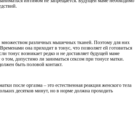
 заниматься интимом не запрещается. Будущей маме необходимо
едствий.
ны множеством различных мышечных тканей. Поэтому для них
Временами она приходит в тонус, что позволяет ей готовиться
и тонус возникает редко и не доставляет будущей маме
 о том, допустимо ли заниматься сексом при тонусе матки.
должен быть половой контакт.
тки после оргазма – это естественная реакция женского тела
ольких десятков минут, но в норме должна проходить