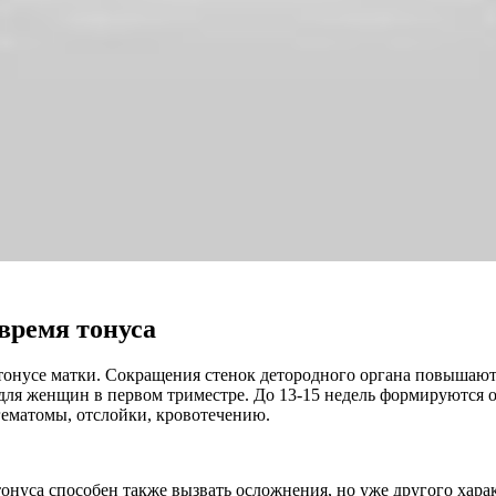
 время тонуса
тонусе матки. Сокращения стенок детородного органа повышают
для женщин в первом триместре. До 13-15 недель формируются 
ематомы, отслойки, кровотечению.
онуса способен также вызвать осложнения, но уже другого хар