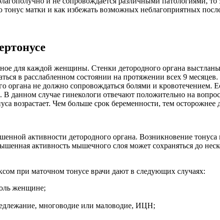
благополучно и не сопровождается различными патологиями, то
его тонус матки и как избежать возможных неблагоприятных посл
ертонусе
венное для каждой женщины. Стенки детородного органа выстла
ться в расслабленном состоянии на протяжении всех 9 месяцев. 
 органа не должно сопровождаться болями и кровотечением. Есл
в. В данном случае гинекологи отвечают положительно на вопрос
нуса возрастает. Чем больше срок беременности, тем осторожнее 
енной активности детородного органа. Возникновение тонуса ма
вышенная активность мышечного слоя может сохраняться до неск
ексом при маточном тонусе врачи дают в следующих случаях:
боль женщине;
редлежание, многоводие или маловодие, ИЦН;