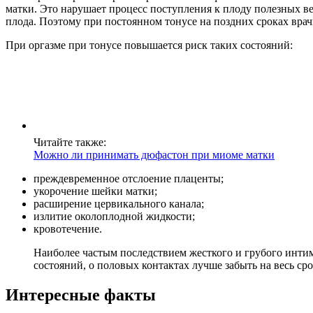
матки. Это нарушает процесс поступления к плоду полезных в
плода. Поэтому при постоянном тонусе на поздних сроках врач
При оргазме при тонусе повышается риск таких состояний:
Читайте также:
Можно ли принимать дюфастон при миоме матки
преждевременное отслоение плаценты;
укорочение шейки матки;
расширение цервикального канала;
излитие околоплодной жидкости;
кровотечение.
Наиболее частым последствием жесткого и грубого интим
состояний, о половых контактах лучше забыть на весь ср
Интересные факты