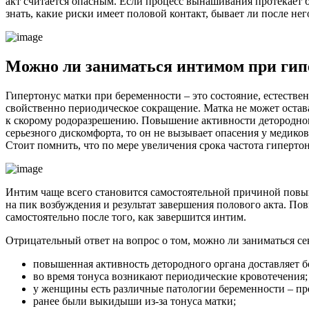
акт считается опасным. Если процесс вынашивания протекает 
знать, какие риски имеет половой контакт, бывает ли после н
М
ожно ли заниматься интимом при гип
Гипертонус матки при беременности – это состояние, естест
свойственно периодическое сокращение. Матка не может остава
к скорому родоразрешению. Повышение активности детородного
серьезного дискомфорта, то он не вызывает опасения у медико
Стоит помнить, что по мере увеличения срока частота гиперто
Интим чаще всего становится самостоятельной причиной повыш
на пик возбуждения и результат завершения полового акта. По
самостоятельно после того, как завершится интим.
Отрицательный ответ на вопрос о том, можно ли заниматься с
повышенная активность детородного органа доставляет 
во время тонуса возникают периодические кровотечения;
у женщины есть различные патологии беременности – п
ранее были выкидыши из-за тонуса матки;