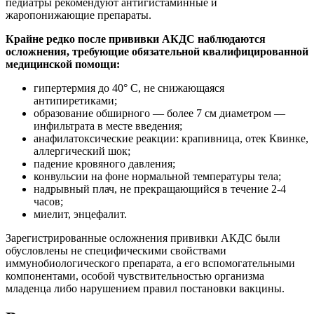
педиатры рекомендуют антигистаминные и
жаропонижающие препараты.
Крайне редко после прививки АКДС наблюдаются
осложнения, требующие обязательной квалифицированной
медицинской помощи:
гипертермия до 40° С, не снижающаяся
антипиретиками;
образование обширного — более 7 см диаметром —
инфильтрата в месте введения;
анафилатоксические реакции: крапивница, отек Квинке,
аллергический шок;
падение кровяного давления;
конвульсии на фоне нормальной температуры тела;
надрывный плач, не прекращающийся в течение 2-4
часов;
миелит, энцефалит.
Зарегистрированные осложнения прививки АКДС были
обусловлены не специфическими свойствами
иммунобиологического препарата, а его вспомогательными
компонентами, особой чувствительностью организма
младенца либо нарушением правил постановки вакцины.