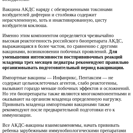
Вакцина АКДС наряду с обезвреженными токсинами
возбудителей дифтерии и столбняка содержит
нерасчлененную, хоть и инактивированную, цисту
возбудителя коклюша.
Именно этим компонентом определяется чрезвычайно
высокая реактогенность российского биопрепарата АКДС,
выражающаяся в более частом, по сравнению с другими
вакцинами, возникновении побочных проявлений.
Для
уменьшения интенсивности постпрививочных реакций
младенца трех месяцев педиатры рекомендуют правильно
организовывать подготовительный период вакцинации.
Импортные вакцины — Инфанрикс, Пентаксим — не
содержат цельноклеточных агентов, слабо реактогенны,
вызывают гораздо меньше побочных эффектов и осложнений.
Но эти биопрепараты также являются многокомпонентными и
оказывают на организм младенца определенную нагрузку.
Прививать младенца импортными вакцинами также
рекомендуют после предварительной подготовки его к
иммунизации.
Все АКДС-вакцины взаимозаменяемы, начать прививать
ребенка зарубежными иммунобиологическими препаратами