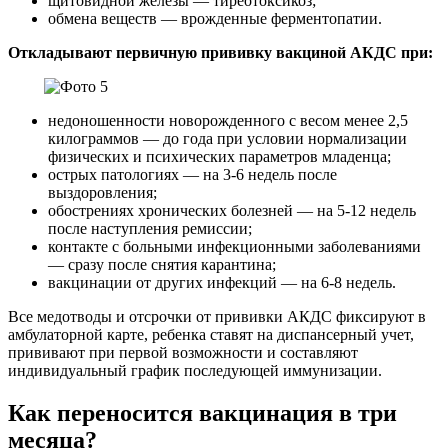
щитовидной железы — тиреотоксикоз;
обмена веществ — врожденные ферментопатии.
Откладывают первичную прививку вакциной АКДС при:
недоношенности новорожденного с весом менее 2,5
килограммов — до года при условии нормализации
физических и психических параметров младенца;
острых патологиях — на 3-6 недель после
выздоровления;
обострениях хронических болезней — на 5-12 недель
после наступления ремиссии;
контакте с больными инфекционными заболеваниями
— сразу после снятия карантина;
вакцинации от других инфекций — на 6-8 недель.
Все медотводы и отсрочки от прививки АКДС фиксируют в
амбулаторной карте, ребенка ставят на диспансерный учет,
прививают при первой возможности и составляют
индивидуальный график последующей иммунизации.
Как переносится вакцинация в три
месяца?