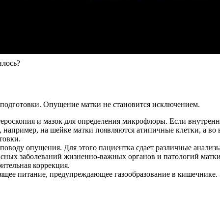
илось?
 подготовки. Опущение матки не становится исключением.
тероскопия и мазок для определения микрофлоры. Если внутренн
я, например, на шейке матки появляются атипичные клетки, а в
товки.
оводу опущения. Для этого пациентка сдает различные анализы 
асных заболеваний жизненно-важных органов и патологий матки
ительная коррекция.
щее питание, предупреждающее газообразование в кишечнике. За