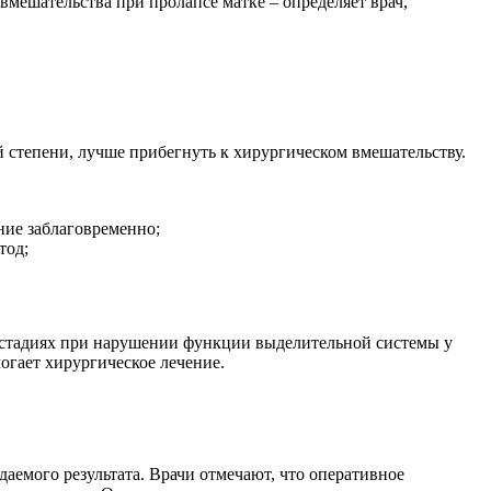
 вмешательства при пролапсе матке – определяет врач,
 степени, лучше прибегнуть к хирургическом вмешательству.
ние заблаговременно;
тод;
 стадиях при нарушении функции выделительной системы у
огает хирургическое лечение.
аемого результата. Врачи отмечают, что оперативное