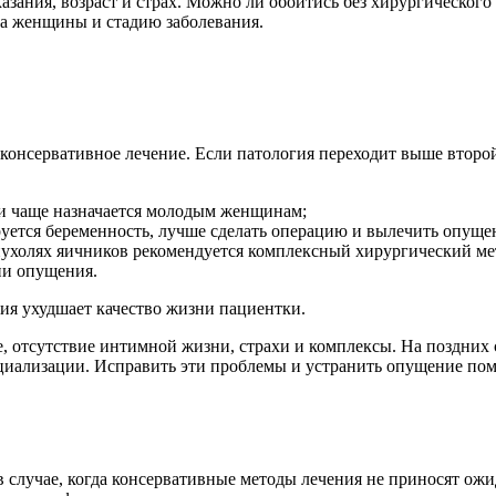
азания, возраст и страх. Можно ли обойтись без хирургического
а женщины и стадию заболевания.
 консервативное лечение. Если патология переходит выше второй
ии чаще назначается молодым женщинам;
уется беременность, лучше сделать операцию и вылечить опуще
пухолях яичников рекомендуется комплексный хирургический ме
дии опущения.
ия ухудшает качество жизни пациентки.
 отсутствие интимной жизни, страхи и комплексы. На поздних
оциализации. Исправить эти проблемы и устранить опущение пом
случае, когда консервативные методы лечения не приносят ожид