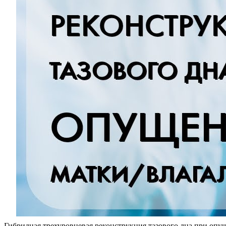
Гибридная трехуровневая реконструкция тазового дна при опу