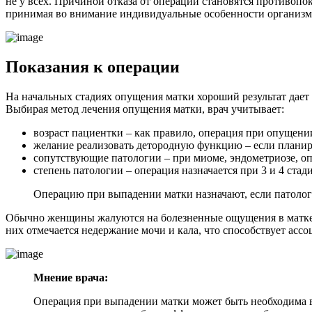
не у всех. Причиной отказа от операции становятся противопок
принимая во внимание индивидуальные особенности организм
П
оказания к операции
На начальных стадиях опущения матки хороший результат дает
Выбирая метод лечения опущения матки, врач учитывает:
возраст пациентки – как правило, операция при опущен
желание реализовать детородную функцию – если планир
сопутствующие патологии – при миоме, эндометриозе, о
степень патологии – операция назначается при 3 и 4 ста
Операцию при выпадении матки назначают, если патолог
Обычно женщины жалуются на болезненные ощущения в матке,
них отмечается недержание мочи и кала, что способствует асс
Мнение врача:
Операция при выпадении матки может быть необходима в 