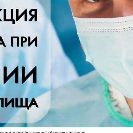
щении матки/влагалища: базовая операция