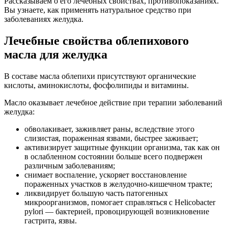
Рассказываем о его лечебных свойствах, противопоказаниях.
Вы узнаете, как применять натуральное средство при
заболеваниях желудка.
Лечебные свойства облепихового
масла для желудка
В составе масла облепихи присутствуют органические
кислоты, аминокислоты, фосфолипиды и витамины.
Масло оказывает лечебное действие при терапии заболеваний
желудка:
обволакивает, заживляет раны, вследствие этого
слизистая, пораженная язвами, быстрее заживает;
активизирует защитные функции организма, так как он
в ослабленном состоянии больше всего подвержен
различным заболеваниям;
снимает воспаление, ускоряет восстановление
пораженных участков в желудочно-кишечном тракте;
ликвидирует большую часть патогенных
микроорганизмов, помогает справляться с Helicobacter
pylori — бактерией, провоцирующей возникновение
гастрита, язвы.