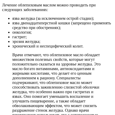
Лечение облепиховым маслом можно проводить при
следующих заболеваниях:
язва желудка (за исключением острой стадии);
язва двенадцатиперстной кишки (запрещено применять
средство при обострениях);
онкология;
гастрит;
эрозия желудка;
хронический и неспецифический колит.
Врачи отмечают, что облепиховое масло обладает
множеством полезных свойств, которые могут
положительно сказаться на здоровье желудка. Это
масло богато витаминами, антиоксидантами и
жирными кислотами, что делает его ценным
дополнением к рациону. Специалисты
подчеркивают, что облепиховое масло может
способствовать заживлению слизистой оболочки
желудка, что особенно важно при гастритах и
язвах. Оно помогает уменьшить воспаление и
улучшить пищеварение, а также обладает
обволакивающим эффектом, что может снизить
раздражение стенок желудка. Однако врачи
рекомендуют использовать его с осторожностью,