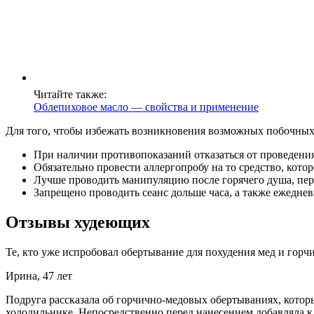
Читайте также:
Облепиховое масло — свойства и применение
Для того, чтобы избежать возникновения возможных побочных
При наличии противопоказаний отказаться от проведени
Обязательно провести аллергопробу на то средство, котор
Лучше проводить манипуляцию после горячего душа, перед
Запрещено проводить сеанс дольше часа, а также ежеднев
Отзывы худеющих
Те, кто уже испробовал обертывание для похудения мед и горч
Ирина, 47 лет
Подруга рассказала об горчично-медовых обертываниях, которы
холодильнике. Непосредственно перед нанесением добавляла к 