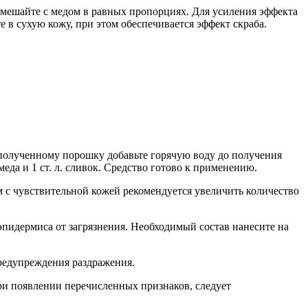
смешайте с медом в равных пропорциях. Для усиления эффекта
 в сухую кожу, при этом обеспечивается эффект скраба.
. К полученному порошку добавьте горячую воду до получения
 меда и 1 ст. л. сливок. Средство готово к применению.
дям с чувствительной кожей рекомендуется увеличить количество
эпидермиса от загрязнения. Необходимый состав нанесите на
предупреждения раздражения.
ри появлении перечисленных признаков, следует