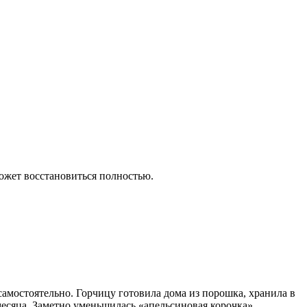
может восстановиться полностью.
самостоятельно. Горчицу готовила дома из порошка, хранила в
месяца. Заметно уменьшилась «апельсиновая корочка»,