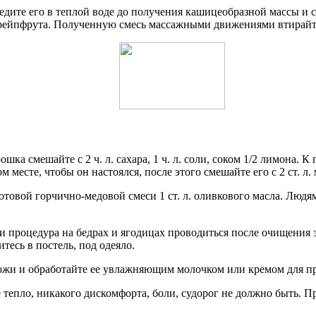
дите его в теплой воде до получения кашицеобразной массы и 
 грейпфрута. Полученную смесь массажными движениями втирайте
рошка смешайте с 2 ч. л. сахара, 1 ч. л. соли, соком 1/2 лимона
 месте, чтобы он настоялся, после этого смешайте его с 2 ст. л.
. готовой горчично-медовой смеси 1 ст. л. оливкового масла. Лю
 и процедура на бедрах и ягодицах проводиться после очищения 
есь в постель, под одеяло.
с кожи и обработайте ее увлажняющим молочком или кремом для 
епло, никакого дискомфорта, боли, судорог не должно быть. П