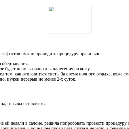
 эффектов нужно проводить процедуру правильно:
я обертывания.
ое будет использовано для нанесения на кожу.
 тем, как отправиться спать. За время ночного отдыха, кожа с
но, нужен перерыв не менее 2-х суток.
ица, отзывы оставляют:
е ей делали в салоне, решила попробовать провести процедуру 
горчице мед. Процедуры проводила 2 раза в неделю, в течение 