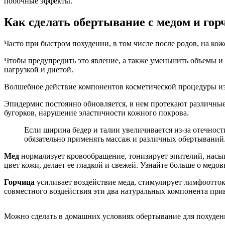
побочные эффекты.
Как сделать обертывание с медом и гор
Часто при быстром похудении, в том числе после родов, на ко
Чтобы предупредить это явление, а также уменьшить объемы и 
нагрузкой и диетой.
Волшебное действие компонентов косметической процедуры изв
Эпидермис постоянно обновляется, в нем протекают различные
бугорков, нарушение эластичности кожного покрова.
Если ширина бедер и талии увеличивается из-за отечнос
обязательно применять массаж и различных обертываний
Мед
нормализует кровообращение, тонизирует эпителий, насы
цвет кожи, делает ее гладкой и свежей. Узнайте больше о медо
Горчица
усиливает воздействие меда, стимулирует лимфоотток
совместного воздействия эти два натуральных компонента при
Можно сделать в домашних условиях обертывание для похудени