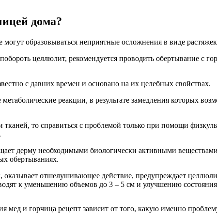
чицей дома?
же могут образовываться неприятные осложнения в виде растяжек
побороть целлюлит, рекомендуется проводить обертывание с гор
естно с давних времен и основано на их целебных свойствах.
 метаболические реакции, в результате замедления которых возм
ти тканей, то справиться с проблемой только при помощи физкул
.
щает дерму необходимыми биологически активными веществами,
вых обертываниях.
, оказывает отшелушивающее действие, предупреждает целлюлит,
водят к уменьшению объемов до 3 – 5 см и улучшению состояния
я мед и горчица рецепт зависит от того, какую именно проблем