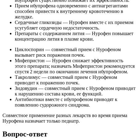
ибупрофен существенно понижает их эффективность.
Прием ибупрофена одновременно с антиагрегантами
способен привести к внутреннему кровотечению в
желудке.
Сердечные гликозиды — Нурофен вместе с их приемом
усугубляет сердечную недостаточность.
Препараты с содержанием лития — Нурофен повышает
концентрацию лития в плазме крови.
Циклоспорин — совместный прием с Нурофеном
вызывает риск поражения почек.
Мифепристон — Нурофен снижает эффективность
этого препарата; назначать Мифепристон рекомендуется
спустя 2 недели по окончании лечения ибупрофеном.
Такролимус — совместный прием с Нурофеном
приводит к поражению почек.
Зидовудин — совместный прием с Нурофеном приводит
к нарушению состава крови, ее функций.
Антибиотики вместе с ибупрофеном приводят к
появлению судорожного синдрома.
Совместное применение разных лекарств во время приема
Нурофена назначает только педиатр.
Вопрос-ответ