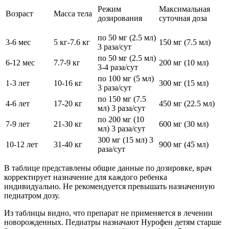
Режим
Максимальная
Возраст
Масса тела
дозирования
суточная доза
по 50 мг (2.5 мл)
3-6 мес
5 кг-7.6 кг
150 мг (7.5 мл)
3 раза/сут
по 50 мг (2.5 мл)
6-12 мес
7.7-9 кг
200 мг (10 мл)
3-4 раза/сут
по 100 мг (5 мл)
1-3 лет
10-16 кг
300 мг (15 мл)
3 раза/сут
по 150 мг (7.5
4-6 лет
17-20 кг
450 мг (22.5 мл)
мл) 3 раза/сут
по 200 мг (10
7-9 лет
21-30 кг
600 мг (30 мл)
мл) 3 раза/сут
300 мг (15 мл) 3
10-12 лет
31-40 кг
900 мг (45 мл)
раза/сут
В таблице представлены общие данные по дозировке, врач
корректирует назначение для каждого ребенка
индивидуально. Не рекомендуется превышать назначенную
педиатром дозу.
Из таблицы видно, что препарат не применяется в лечении
новорожденных. Педиатры назначают Нурофен детям старше