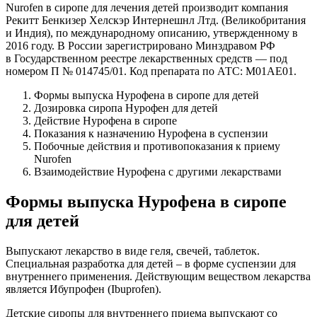
Nurofen в сиропе для лечения детей производит компания
Рекитт Бенкизер Хелскэр Интернешнл Лтд. (Великобритания
и Индия), по международному описанию, утвержденному в
2016 году. В России зарегистрировано Минздравом РФ
в Государственном реестре лекарственных средств — под
номером П № 014745/01. Код препарата по АТС: М01АЕ01.
Формы выпуска Нурофена в сиропе для детей
Дозировка сиропа Нурофен для детей
Действие Нурофена в сиропе
Показания к назначению Нурофена в суспензии
Побочные действия и противопоказания к приему
Nurofen
Взаимодействие Нурофена с другими лекарствами
Формы выпуска Нурофена в сиропе
для детей
Выпускают лекарство в виде геля, свечей, таблеток.
Специальная разработка для детей – в форме суспензии для
внутреннего применения. Действующим веществом лекарства
является Ибупрофен (Ibuprofen).
Детские сиропы для внутреннего приема выпускают со