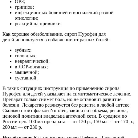
ОРЗ;
гриппов;
инфекционных болезней и воспалений разной
этиологии;
реакций на прививки.
Как хорошее обезболивание, сироп Нурофен для
детей используется в избавлении от разных болей:
зубных;
головных;
невралгической;
в ЛОР-органах;
мышечной;
суставной.
В таких ситуациях инструкция по применению сиропа
Нурофен для детей указывает на симптоматическое лечение.
Препарат только снимет боль, но не остановит развитие
болезни. Лекарство реализуется без рецепта в любой аптеке.
Сколько стоит флакон Nurofen, зависит от объема, региона,
ценовой политики владельца аптечной сети. В среднем по
России цена100 мл препарата — от 120 р., 150 мл — от 170 р.,
200 мл — от 230 р.
Читайте еще:
Как применять свечи Цефекон Д для детей