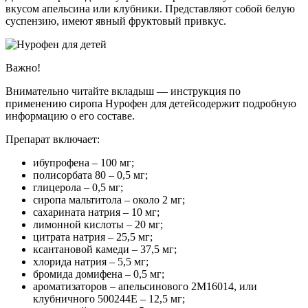
вкусом апельсина или клубники. Представляют собой белую
суспензию, имеют явный фруктовый привкус.
Важно!
Внимательно читайте вкладыш — инструкция по
применению сиропа Нурофен для детейсодержит подробную
информацию о его составе.
Препарат включает:
ибупрофена – 100 мг;
полисорбата 80 – 0,5 мг;
глицерола – 0,5 мг;
сиропа мальтитола – около 2 мг;
сахарината натрия – 10 мг;
лимонной кислоты – 20 мг;
цитрата натрия – 25,5 мг;
ксантановой камеди – 37,5 мг;
хлорида натрия – 5,5 мг;
бромида домифена – 0,5 мг;
ароматизаторов – апельсинового 2М16014, или
клубничного 500244E – 12,5 мг;