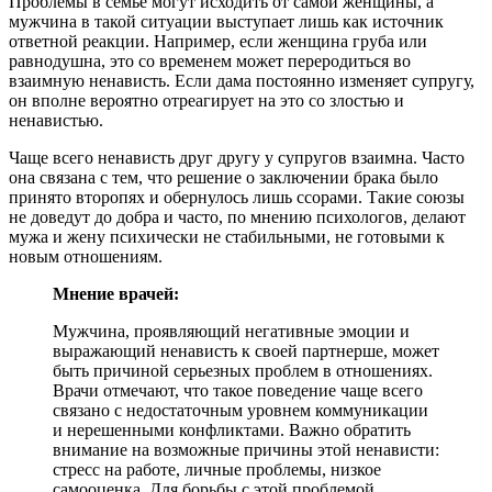
Проблемы в семье могут исходить от самой женщины, а
мужчина в такой ситуации выступает лишь как источник
ответной реакции. Например, если женщина груба или
равнодушна, это со временем может переродиться во
взаимную ненависть. Если дама постоянно изменяет супругу,
он вполне вероятно отреагирует на это со злостью и
ненавистью.
Чаще всего ненависть друг другу у супругов взаимна. Часто
она связана с тем, что решение о заключении брака было
принято второпях и обернулось лишь ссорами. Такие союзы
не доведут до добра и часто, по мнению психологов, делают
мужа и жену психически не стабильными, не готовыми к
новым отношениям.
Мнение врачей:
Мужчина, проявляющий негативные эмоции и
выражающий ненависть к своей партнерше, может
быть причиной серьезных проблем в отношениях.
Врачи отмечают, что такое поведение чаще всего
связано с недостаточным уровнем коммуникации
и нерешенными конфликтами. Важно обратить
внимание на возможные причины этой ненависти:
стресс на работе, личные проблемы, низкое
самооценка. Для борьбы с этой проблемой