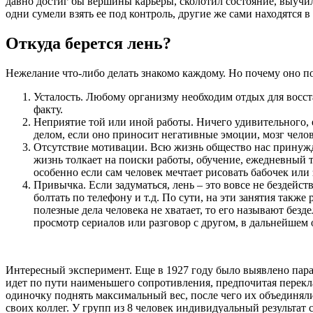
давно достиг бы вершины карьеры, сколотил состояние, выучил
одни сумели взять ее под контроль, другие же сами находятся в 
Откуда берется лень?
Нежелание что-либо делать знакомо каждому. Но почему оно по
Усталость. Любому организму необходим отдых для восста
факту.
Неприятие той или иной работы. Ничего удивительного, е
делом, если оно приносит негативные эмоции, мозг чело
Отсутствие мотивации. Всю жизнь общество нас принуждае
жизнь толкает на поиски работы, обучение, ежедневный т
особенно если сам человек мечтает рисовать бабочек ил
Привычка. Если задуматься, лень – это вовсе не бездейств
болтать по телефону и т.д. По сути, на эти занятия такж
полезные дела человека не хватает, то его называют безд
просмотр сериалов или разговор с другом, в дальнейшем 
Интересный эксперимент. Еще в 1927 году было выявлено парад
идет по пути наименьшего сопротивления, предпочитая перекл
одиночку поднять максимальный вес, после чего их объединяли в
своих коллег. У групп из 8 человек индивидуальный результат 