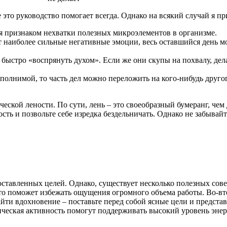
е это руководство помогает всегда. Однако на всякий случай я п
я признаком нехватки полезных микроэлементов в организме.
ет наиболее сильные негативные эмоции, весь оставшийся день м
тро «воспрянуть духом». Если же они скупы на похвалу, делать
полнимой, то часть дел можно переложить на кого-нибудь другого
ческой лености. По сути, лень – это своеобразный бумеранг, чем
сть и позвольте себе изредка бездельничать. Однако не забывай
тавленных целей. Однако, существует несколько полезных сове
 это поможет избежать ощущения огромного объема работы. Во-в
ти вдохновение – поставьте перед собой ясные цели и представ
ическая активность помогут поддерживать высокий уровень энер