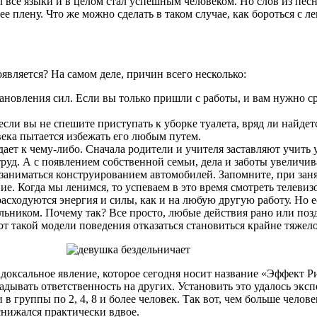
 все языки и в целом стал успешным человеком. Но слов из пес
ее плену. Что же можно сделать в таком случае, как бороться с л
является? На самом деле, причин всего несколько:
новления сил. Если вы только пришли с работы, и вам нужно сро
сли вы не спешите приступать к уборке туалета, вряд ли найдетс
века пытается избежать его любым путем.
т к чему-либо. Сначала родители и учителя заставляют учить у
руд. А с появлением собственной семьи, дела и заботы увеличив
и заниматься конструированием автомобилей. Запомните, при зан
ие. Когда мы ленимся, то успеваем в это время смотреть телевизо
е расходуются энергия и силы, как и на любую другую работу. Но
ельником. Почему так? Все просто, любые действия рано или поз
от такой модели поведения отказаться становиться крайне тяжело
оксальное явление, которое сегодня носит название «Эффект Рин
адывать ответственность на других. Установить это удалось э
 группы по 2, 4, 8 и более человек. Так вот, чем больше челове
снижался практически вдвое.