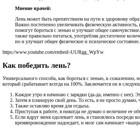
Мнение врачей:
Лень может быть препятствием на пути к здоровому обра
Важно постепенно увеличивать физическую активность, 
помогут бороться с ленью и улучшат общее самочувствие.
также правильно питаться, употребляя достаточное колич
но и улучшат общее физическое и психическое состояние.
https://www.youtube.com/embed/-UURgg_WpYw
Как победить лень?
Универсального способа, как бороться с ленью, к сожалению, н
который срабатывает всегда на 100%. Заключается он в следую
Каждое утро я начинаю с зарядки (да-да, именно с нее). Э
Затем я планирую свой день. То есть, я не просто думаю,
Также оставляю время для отдыха.
Приступая к работе, я никогда не думаю о величине ее о
Если вдруг меня одолевает лень, я становлюсь посреди к
времяпровождение надоедает, и мозг сам начинает «выпр