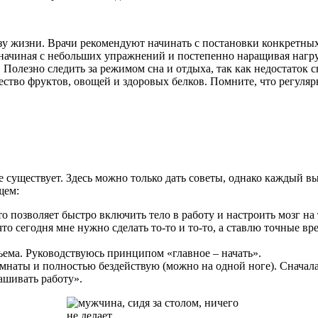
зу жизни. Врачи рекомендуют начинать с постановки конкретны
начиная с небольших упражнений и постепенно наращивая нагруз
 Полезно следить за режимом сна и отдыха, так как недостаток 
ество фруктов, овощей и здоровых белков. Помните, что регуляр
е существует. Здесь можно только дать советы, однако каждый вы
щем:
то позволяет быстро включить тело в работу и настроить мозг на 
 что сегодня мне нужно сделать то-то и то-то, а ставлю точные в
бъема. Руководствуюсь принципом «главное – начать».
омнаты и полностью бездействую (можно на одной ноге). Сначала
ашивать работу».