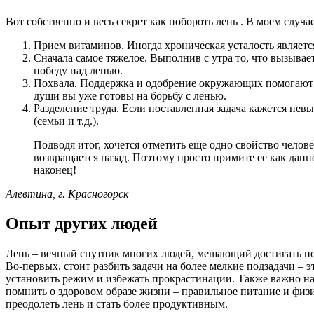
Вот собственно и весь секрет как побороть лень . В моем случа
Прием витаминов. Иногда хроническая усталость являетс
Сначала самое тяжелое. Выполнив с утра то, что вызыва
победу над ленью.
Похвала. Поддержка и одобрение окружающих помогают быс
души вы уже готовы на борьбу с ленью.
Разделение труда. Если поставленная задача кажется невы
(семьи и т.д.).
Подводя итог, хочется отметить еще одно свойство челове
возвращается назад. Поэтому просто примите ее как данно
наконец!
Алевтина, г. Красногорск
Опыт других людей
Лень – вечный спутник многих людей, мешающий достигать пос
Во-первых, стоит разбить задачи на более мелкие подзадачи –
установить режим и избежать прокрастинации. Также важно най
помнить о здоровом образе жизни – правильное питание и физ
преодолеть лень и стать более продуктивным.