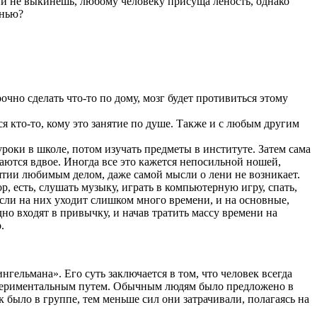
ни не выкинешь, любому человеку присуща леность, однако
енью?
чно сделать что-то по дому, мозг будет противиться этому
я кто-то, кому это занятие по душе. Также и с любым другим
роки в школе, потом изучать предметы в институте. Затем сама
аются вдвое. Иногда все это кажется непосильной ношей,
ятии любимым делом, даже самой мысли о лени не возникает.
р, есть, слушать музыку, играть в компьютерную игру, спать,
 если на них уходит слишком много времени, и на основные,
дно входят в привычку, и начав тратить массу времени на
.
гельмана». Его суть заключается в том, что человек всегда
кспериментальным путем. Обычным людям было предложено в
к было в группе, тем меньше сил они затрачивали, полагаясь на