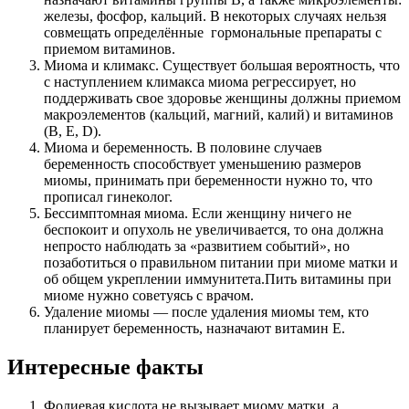
железы, фосфор, кальций. В некоторых случаях нельзя
совмещать определённые гормональные препараты с
приемом витаминов.
Миома и климакс. Существует большая вероятность, что
с наступлением климакса миома регрессирует, но
поддерживать свое здоровье женщины должны приемом
макроэлементов (кальций, магний, калий) и витаминов
(В, Е, D).
Миома и беременность. В половине случаев
беременность способствует уменьшению размеров
миомы, принимать при беременности нужно то, что
прописал гинеколог.
Бессимптомная миома. Если женщину ничего не
беспокоит и опухоль не увеличивается, то она должна
непросто наблюдать за «развитием событий», но
позаботиться о правильном питании при миоме матки и
об общем укреплении иммунитета.Пить витамины при
миоме нужно советуясь с врачом.
Удаление миомы — после удаления миомы тем, кто
планирует беременность, назначают витамин Е.
Интересные факты
Фолиевая кислота не вызывает миому матки, а