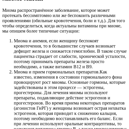
Миома распространённое заболевание, которое может
протекать бессимптомно или же беспокоить различными
проявлениями (обильные кровотечения, боли и т.д.). Для того
чтобы определиться, когда актуальны витамины при миоме,
мы опишем более типичные ситуации:
Миома и анемия, если женщину беспокоят
кровотечения, то в большинстве случаев возникает
дефицит железа и снижается гемоглобин. В таком случае
пациентка страдает от слабости, хронической усталости,
поэтому принимать препараты железа просто
необходимо, а также витамин В12 и В9.
Миома и прием гормональных препаратов.Как
известно, изменения в состоянии гормонального фона
провоцируют рост миомы. Основные гормоны, которые
задействованы в этом процессе — эстрогены,
прогестероны. Для лечения миомы используют
препараты, подавляющие действие эстрогенов и
прогестеронов. Во время приема некоторых препаратов
(агонистов ГнРГ) у женщины возникает острая нехватка
эстрогенов, которая приводит к снижению кальция,
поэтому необходимо восстанавливать его баланс. Если
при лечении используют оральные контрацептивы, то
назначают витамины группы В, а также микроэлементы: