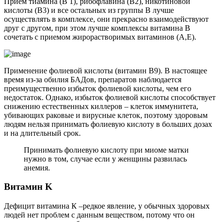
Прием тиамина (В 1), рибофлавина (В2), никотиновой
кислоты (В3) и все остальных из группы В лучше
осуществлять в комплексе, они прекрасно взаимодействуют
друг с другом, при этом лучше комплексы витамина В
сочетать с приемом жирорастворимых витаминов (А,Е).
Применение фолиевой кислоты (витамин В9). В настоящее
время из-за обилия БАДов, препаратов наблюдается
преимущественно избыток фолиевой кислоты, чем его
недостаток. Однако, избыток фолиевой кислоты способствует
снижению естественных киллеров – клеток иммунитета,
убивающих раковые и вирусные клеток, поэтому здоровым
людям нельзя принимать фолиевую кислоту в больших дозах
и на длительный срок.
Принимать фолиевую кислоту при миоме матки
нужно в том, случае если у женщины развилась
анемия.
В
итамин K
Дефицит витамина К –редкое явление, у обычных здоровых
людей нет проблем с данным веществом, потому что он