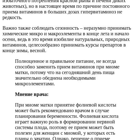
избыточного потребления красной рыбы и печени диких
животных), но в настоящее время по причине постоянного
приема витаминов в больших дозах гипервитаминоз не
редкость.
Важно также соблюдать сезонность – неразумно принимать
химические микро и макроэлементы в конце лета и начало
осени, ведь в это время изобилие натуральных, природных
витаминов, целесообразно принимать курсы препартов в
конце зимы, весной.
Полноценное и правильное питание, не всегда
способно заменить прием витаминов при миоме
матки, потому что на сегодняшний день пища
значительно обеднена необходимыми
микроэлементами.
Мнение врача:
При миоме матки принятие фолиевой кислоты
может быть рекомендовано врачом в случае
планирования беременности. Фолиевая кислота
играет важную роль в формировании нервной
системы плода, поэтому ее прием может быть
полезен для женщин с миомой, у которых есть
планы о зачатии. Однако, решение о приеме