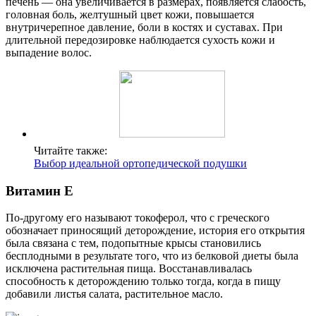
печень — она увеличивается в размерах, появляется слабость,
головная боль, желтушный цвет кожи, повышается
внутричерепное давление, боли в костях и суставах. При
длительной передозировке наблюдается сухость кожи и
выпадение волос.
Читайте также:
Выбор идеальной ортопедической подушки
В
итамин E
По-другому его называют токоферол, что с греческого
обозначает приносящий деторождение, история его открытия
была связана с тем, подопытные крысы становились
бесплодными в результате того, что из белковой диеты была
исключена растительная пища. Восстанавливалась
способность к деторождению только тогда, когда в пищу
добавили листья салата, растительное масло.