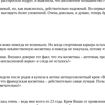
о, расспросила подруг, и выяснила, что абсолютное большинство 
шевый, но, как выяснилось, действительно надежный. Во-первых
а выглядеть более ухоженной. Очень довольна, и думаю, теперь б
кожи никогда не возникало. Но когда спортивная карьера осталас
вую некачественную косметику я никогда не покупала, потому чт
и. Внушил доверие тот факт, что эта косметика – аптечная, пр
«апельсиновой корки» и следа не осталось!»
недели после родов я купила в аптеке антицеллюлитный крем «Ви
 что французская косметика – действительно самая лучшая. Поль
амечательно!»
ась очень – ведь мне всего-то 23 года. Крем Виши от проявлени