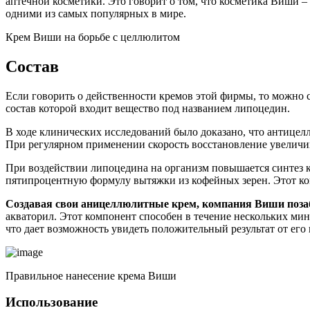
аптечной косметики. Это говорит о том, что косметика Виши –
одними из самых популярных в мире.
Крем Виши на борьбе с целлюлитом
Состав
Если говорить о действенности кремов этой фирмы, то можно с
состав которой входит вещество под названием липоцедин.
В ходе клинических исследований было доказано, что антице
При регулярном применении скорость восстановление увеличив
При воздействии липоцедина на организм повышается синтез к
пятипроцентную формулу вытяжки из кофейных зерен. Этот к
Создавая свои аницеллюлитные крем, компания Виши позаб
акваторил. Этот компонент способен в течение нескольких ми
что дает возможность увидеть положительный результат от его
Правильное нанесение крема Виши
Использование