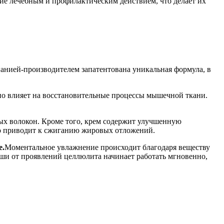
щие лечебным и профилактическим действием, что делает их
панией-производителем запатентована уникальная формула, в
но влияет на восстановительные процессы мышечной ткани.
ых волокон. Кроме того, крем содержит улучшенную
то приводит к сжиганию жировых отложений.
е.
Моментальное увлажнение происходит благодаря веществу
иши от проявлений целлюлита начинает работать мгновенно,