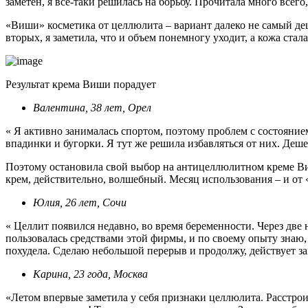
заметен, я все-таки решилась на борьбу. Прочитала много всег
«Виши» косметика от целлюлита – вариант далеко не самый де
вторых, я заметила, что и объем понемногу уходит, а кожа стал
Результат крема Виши порадует
Валентина, 38 лет, Орел
« Я активно занималась спортом, поэтому проблем с состоянием 
впадинки и бугорки. Я тут же решила избавляться от них. Деше
Поэтому остановила свой выбор на антицеллюлитном креме Виш
крем, действительно, волшебный. Месяц использования – и от 
Юлия, 26 лет, Сочи
« Целлит появился недавно, во время беременности. Через две 
пользовалась средствами этой фирмы, и по своему опыту знаю,
похудела. Сделаю небольшой перерыв и продолжу, действует з
Карина, 23 года, Москва
«Летом впервые заметила у себя признаки целлюлита. Расстроил