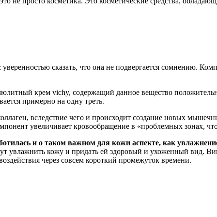
 это не просто косметика. Это косметические средства, обладаю
 уверенностью сказать, что она не подвергается сомнению. Ком
ллюлитный крем vichy, содержащий данное вещество положитель
ается примерно на одну треть.
оллаген, вследствие чего и происходит создание новых мышечн
омпонент увеличивает кровообращение в «проблемных зонах, ч
отилась и о таком важном для кожи аспекте, как увлажнени
нут увлажнить кожу и придать ей здоровый и ухоженный вид. В
 воздействия через совсем короткий промежуток времени.