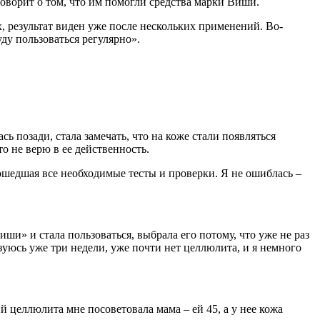
говорит о том, что им помогли средства марки Виши.
, результат виден уже после нескольких применений. Во-
уду пользоваться регулярно».
ь позади, стала замечать, что на коже стали появляться
о не верю в ее действенность.
ошедшая все необходимые тесты и проверки. Я не ошиблась –
ши» и стала пользоваться, выбрала его потому, что уже не раз
зуюсь уже три недели, уже почти нет целлюлита, и я немного
й целлюлита мне посоветовала мама – ей 45, а у нее кожа