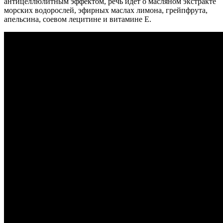
антицеллюлитным эффектом, речь идет о масляном экстракте
морских водорослей, эфирных маслах лимона, грейпфрута,
апельсина, соевом лецитине и витамине Е.