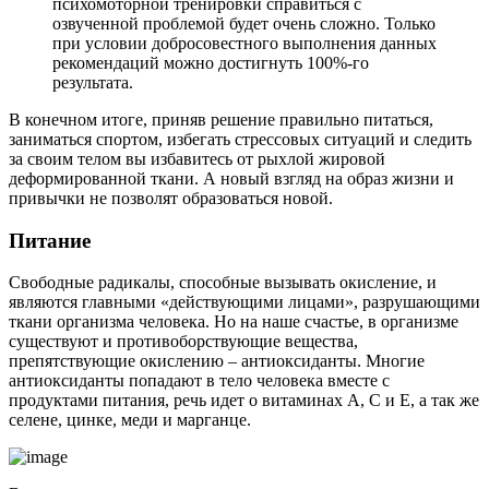
психомоторной тренировки справиться с
озвученной проблемой будет очень сложно. Только
при условии добросовестного выполнения данных
рекомендаций можно достигнуть 100%-го
результата.
В конечном итоге, приняв решение правильно питаться,
заниматься спортом, избегать стрессовых ситуаций и следить
за своим телом вы избавитесь от рыхлой жировой
деформированной ткани. А новый взгляд на образ жизни и
привычки не позволят образоваться новой.
Питание
Свободные радикалы, способные вызывать окисление, и
являются главными «действующими лицами», разрушающими
ткани организма человека. Но на наше счастье, в организме
существуют и противоборствующие вещества,
препятствующие окислению – антиоксиданты. Многие
антиоксиданты попадают в тело человека вместе с
продуктами питания, речь идет о витаминах А, С и Е, а так же
селене, цинке, меди и марганце.