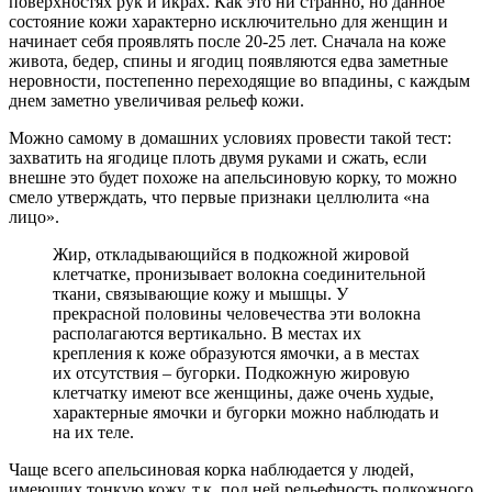
поверхностях рук и икрах. Как это ни странно, но данное
состояние кожи характерно исключительно для женщин и
начинает себя проявлять после 20-25 лет. Сначала на коже
живота, бедер, спины и ягодиц появляются едва заметные
неровности, постепенно переходящие во впадины, с каждым
днем заметно увеличивая рельеф кожи.
Можно самому в домашних условиях провести такой тест:
захватить на ягодице плоть двумя руками и сжать, если
внешне это будет похоже на апельсиновую корку, то можно
смело утверждать, что первые признаки целлюлита «на
лицо».
Жир, откладывающийся в подкожной жировой
клетчатке, пронизывает волокна соединительной
ткани, связывающие кожу и мышцы. У
прекрасной половины человечества эти волокна
располагаются вертикально. В местах их
крепления к коже образуются ямочки, а в местах
их отсутствия – бугорки. Подкожную жировую
клетчатку имеют все женщины, даже очень худые,
характерные ямочки и бугорки можно наблюдать и
на их теле.
Чаще всего апельсиновая корка наблюдается у людей,
имеющих тонкую кожу, т.к. под ней рельефность подкожного