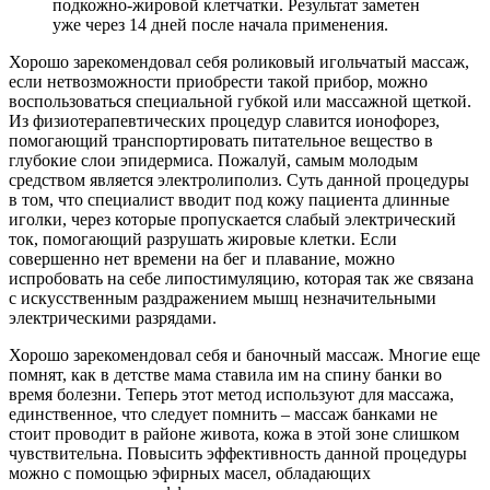
подкожно-жировой клетчатки. Результат заметен
уже через 14 дней после начала применения.
Хорошо зарекомендовал себя роликовый игольчатый массаж,
если нетвозможности приобрести такой прибор, можно
воспользоваться специальной губкой или массажной щеткой.
Из физиотерапевтических процедур славится ионофорез,
помогающий транспортировать питательное вещество в
глубокие слои эпидермиса. Пожалуй, самым молодым
средством является электролиполиз. Суть данной процедуры
в том, что специалист вводит под кожу пациента длинные
иголки, через которые пропускается слабый электрический
ток, помогающий разрушать жировые клетки. Если
совершенно нет времени на бег и плавание, можно
испробовать на себе липостимуляцию, которая так же связана
с искусственным раздражением мышц незначительными
электрическими разрядами.
Хорошо зарекомендовал себя и баночный массаж. Многие еще
помнят, как в детстве мама ставила им на спину банки во
время болезни. Теперь этот метод используют для массажа,
единственное, что следует помнить – массаж банками не
стоит проводит в районе живота, кожа в этой зоне слишком
чувствительна. Повысить эффективность данной процедуры
можно с помощью эфирных масел, обладающих