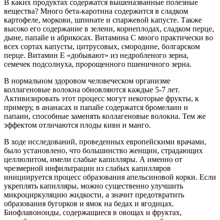
В каких продуктах содержатся вышеназванные полезные
вещества? Много бета-каротина содержится в сладком
картофеле, моркови, шпинате и спаржевой капусте. Также
высоко его содержание в зелени, корнеплодах, сладком перце,
дыне, папайе и абрикосах. Витамина С много практически во
всех сортах капусты, цитрусовых, смородине, болгарском
перце. Витамин Е «добывают» из недробленого зерна,
семечек подсолнуха, пророщенного пшеничного зерна.
В нормальном здоровом человеческом организме
коллагеновые волокна обновляются каждые 5-7 лет.
Активизировать этот процесс могут некоторые фрукты, к
примеру, в ананасах и папайе содержатся бромелаин и
папаин, способные заменять коллагеновые волокна. Тем же
эффектом отличаются плоды киви и манго.
В ходе исследований, проведенных европейскими врачами,
было установлено, что большинство женщин, страдающих
целлюлитом, имели слабые капилляры. А именно от
чрезмерной инфильтрации из слабых капилляров
инициируется процесс образования апельсиновой корки. Если
укреплять капилляры, можно существенно улучшить
микроциркуляцию жидкости, а значит предотвратить
образования бугорков и ямок на бедах и ягодицах.
Биофлавоноиды, содержащиеся в овощах и фруктах,