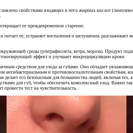
условлено свойствами входящих в него жирных кислот (линолевой
.
дотвращает ее преждевременное старение.
 и питает ее, устраняет воспаления и шелушения, разглаживает 
кружающей среды (ультрафиолета, ветра, мороза). Продукт подхо
ет тонизирующий эффект и улучшает микроциркуляцию крови
тличным средством для ухода за губами. Оно обладает увлажняющ
им антибактериальным и противовоспалительным свойствам, ко
ав делает его безопасным для большинства людей, включая тех, 
едствами для губ, чтобы обеспечить комплексный уход. Важно та
т провести тест на чувствительность.