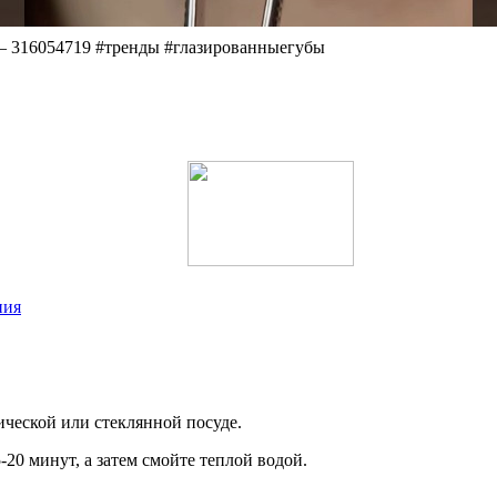
б – 316054719 #тренды #глазированныегубы
ния
ческой или стеклянной посуде.
-20 минут, а затем смойте теплой водой.