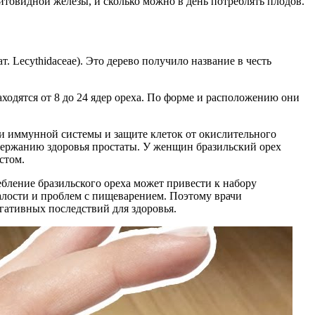
итовидной железы, и сколько можно в день потреблять плодов.
. Lecythidaceae). Это дерево получило название в честь
аходятся от 8 до 24 ядер ореха. По форме и расположению они
ии иммунной системы и защите клеток от окислительного
ддержанию здоровья простаты. У женщин бразильский орех
стом.
бление бразильского ореха может привести к набору
талости и проблем с пищеварением. Поэтому врачи
гативных последствий для здоровья.