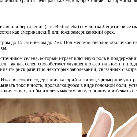
равильно хранить. Мы расскажем, как орех влияет на гормоны щ
 или бертолеция (лат. Bertholletia) семейства Лецитисовые (лат
вестен как американский или южноамериканский орех.
ром до 15 см и весом до 2 кг. Под жесткой твердой оболочкой н
 см.
источником селена, который играет ключевую роль в поддержан
езен, так как селен способствует улучшению фертильности и по
низить риск развития некоторых заболеваний, связанных с возра
з-за высокого содержания калорий и жиров, чрезмерное употре
 вызвать токсичность, проявляющуюся в виде головной боли, ус
количествах, чтобы извлечь максимальную пользу и избежать не