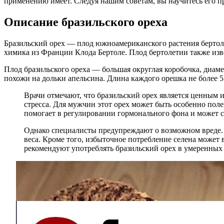
применению имеет. Следуя нашим советам, вы научитесь его п
Описание бразильского ореха
Бразильский орех — плод южноамериканского растения бертолетия
химика из Франции Клода Бертоле. Плод бертолетии также из
Плод бразильского ореха — большая округлая коробочка, диамет
похожи на дольки апельсина. Длина каждого орешка не более 5
Врачи отмечают, что бразильский орех является ценным 
стресса. Для мужчин этот орех может быть особенно пол
помогает в регулировании гормонального фона и может с
Однако специалисты предупреждают о возможном вреде. И
веса. Кроме того, избыточное потребление селена может
рекомендуют употреблять бразильский орех в умеренных 