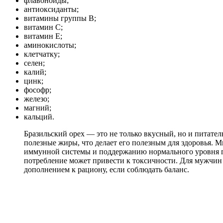
флавоноиды;
антиоксиданты;
витамины группы В;
витамин С;
витамин Е;
аминокислоты;
клетчатку;
селен;
калий;
цинк;
фософр;
железо;
магний;
кальций.
Бразильский орех — это не только вкусный, но и питате
полезные жиры, что делает его полезным для здоровья. 
иммунной системы и поддержанию нормального уровня гор
потребление может привести к токсичности. Для мужчин 
дополнением к рациону, если соблюдать баланс.