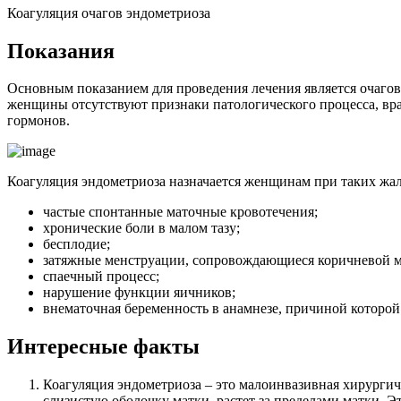
Коагуляция очагов эндометриоза
П
оказания
Основным показанием для проведения лечения является очагов
женщины отсутствуют признаки патологического процесса, вр
гормонов.
Коагуляция эндометриоза назначается женщинам при таких жал
частые спонтанные маточные кровотечения;
хронические боли в малом тазу;
бесплодие;
затяжные менструации, сопровождающиеся коричневой м
спаечный процесс;
нарушение функции яичников;
внематочная беременность в анамнезе, причиной которой
Интересные факты
Коагуляция эндометриоза – это малоинвазивная хирургиче
слизистую оболочку матки, растет за пределами матки. 