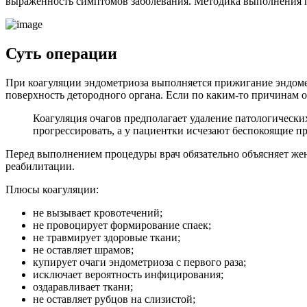
выраженность симптомов заболевания. Методика выполнения п
С
уть операции
При коагуляции эндометриоза выполняется прижигание эндоме
поверхность детородного органа. Если по каким-то причинам о
Коагуляция очагов предполагает удаление патологических
прогрессировать, а у пациентки исчезают беспокоящие п
Перед выполнением процедуры врач обязательно объясняет женщ
реабилитации.
Плюсы коагуляции:
не вызывает кровотечений;
не провоцирует формирование спаек;
не травмирует здоровые ткани;
не оставляет шрамов;
купирует очаги эндометриоза с первого раза;
исключает вероятность инфицирования;
оздаравливает ткани;
не оставляет рубцов на слизистой;