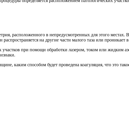
роцедуры определяется расположением патологических участко
трия, расположенного в непредусмотренных для этого местах.
н распространяется на другие части малого таза или проникает 
 участков при помощи обработки лазером, током или жидким азо
ризнаки.
ине, каким способом будет проведена коагуляция, что это тако