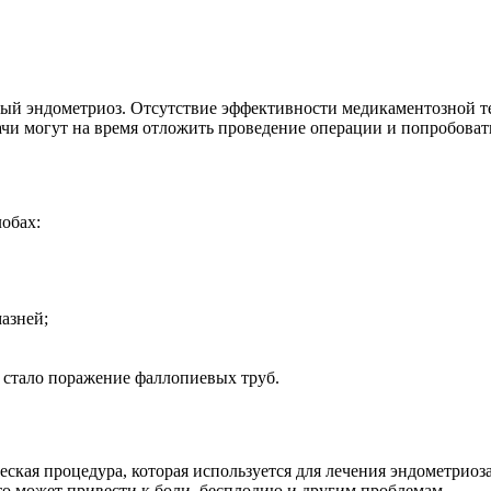
ый эндометриоз. Отсутствие эффективности медикаментозной те
ачи могут на время отложить проведение операции и попробова
обах:
азней;
 стало поражение фаллопиевых труб.
ская процедура, которая используется для лечения эндометриоза
Это может привести к боли, бесплодию и другим проблемам.