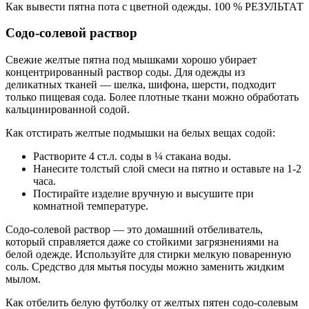
Как вывести пятна пота с цветной одежды. 100 % РЕЗУЛЬТАТ
Содо-солевой раствор
Свежие желтые пятна под мышками хорошо убирает
концентрированный раствор соды. Для одежды из
деликатных тканей — шелка, шифона, шерсти, подходит
только пищевая сода. Более плотные ткани можно обработать
кальцинированной содой.
Как отстирать желтые подмышки на белых вещах содой:
Растворите 4 ст.л. соды в ¼ стакана воды.
Нанесите толстый слой смеси на пятно и оставьте на 1-2
часа.
Постирайте изделие вручную и высушите при
комнатной температуре.
Содо-солевой раствор — это домашний отбеливатель,
который справляется даже со стойкими загрязнениями на
белой одежде. Используйте для стирки мелкую поваренную
соль. Средство для мытья посуды можно заменить жидким
мылом.
Как отбелить белую футболку от желтых пятен содо-солевым