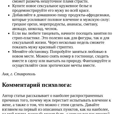
сможет разжечь нешуточное пламя страсти.
Купите новое сексуальное кружевное белье и
продемонстрируйте его мужу во всей красе.
Добавляйте в домашнюю пищу продукты-афродизиаки,
которые усиливают половое влечение и мужскую силу:
грецкие орехи, морепродукты, ананасы, сметану,
авокадо, шоколад, чеснок.
Если вы любите танцевать, начните посещать занятия по
стрип-пластике. Это полезно как для фигуры, так и для
сексуальной жизни. Через несколько недель сможете
показать мужу красивый стриптиз.
Меняйте обстановку. Попробуйте заняться любовью в
новом месте. Можно снять номер в гостинице, сходить
вместе в сауну или выехать на природу. Фантазируйте и
осуществляйте свои эротические мечты вместе.
Аня, г. Ставрополь
Комментарий психолога:
Автор статьи рассказывает о наиболее распространенных
причинах того, почему муж перестает испытывать влечение к
жене, а также о том, что можно с этим сделать. Давайте
взглянем на первый из описанных пунктов, как на наиболее,
на мой взгляд, важный: может быть, с ним не все так просто?