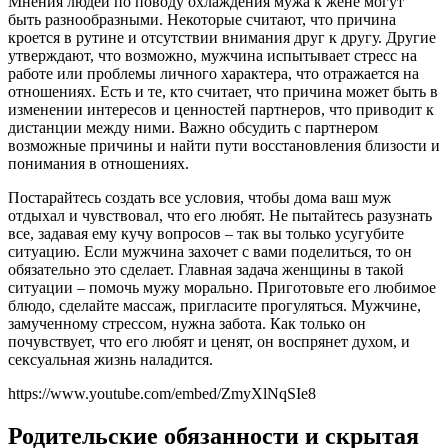
Мнения людей по поводу охлаждения мужа к жене могут
быть разнообразными. Некоторые считают, что причина
кроется в рутине и отсутствии внимания друг к другу. Другие
утверждают, что возможно, мужчина испытывает стресс на
работе или проблемы личного характера, что отражается на
отношениях. Есть и те, кто считает, что причина может быть в
изменении интересов и ценностей партнеров, что приводит к
дистанции между ними. Важно обсудить с партнером
возможные причины и найти пути восстановления близости и
понимания в отношениях.
Постарайтесь создать все условия, чтобы дома ваш муж
отдыхал и чувствовал, что его любят. Не пытайтесь разузнать
все, задавая ему кучу вопросов – так вы только усугубите
ситуацию. Если мужчина захочет с вами поделиться, то он
обязательно это сделает. Главная задача женщины в такой
ситуации – помочь мужу морально. Приготовьте его любимое
блюдо, сделайте массаж, пригласите прогуляться. Мужчине,
замученному стрессом, нужна забота. Как только он
почувствует, что его любят и ценят, он воспрянет духом, и
сексуальная жизнь наладится.
https://www.youtube.com/embed/ZmyXlNqSIe8
Родительские обязанности и скрытая