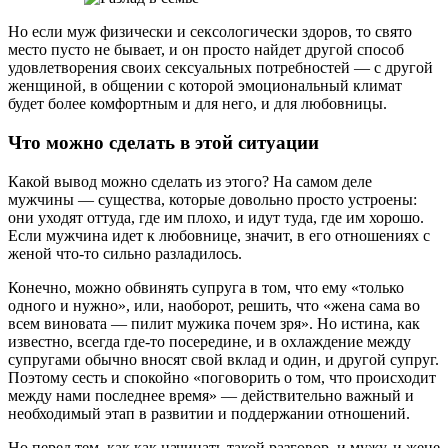
Но если муж физически и сексологически здоров, то свято
место пусто не бывает, и он просто найдет другой способ
удовлетворения своих сексуальных потребностей — с другой
женщиной, в общении с которой эмоциональный климат
будет более комфортным и для него, и для любовницы.
Что можно сделать в этой ситуации
Какой вывод можно сделать из этого? На самом деле
мужчины — существа, которые довольно просто устроены:
они уходят оттуда, где им плохо, и идут туда, где им хорошо.
Если мужчина идет к любовнице, значит, в его отношениях с
женой что-то сильно разладилось.
Конечно, можно обвинять супруга в том, что ему «только
одного и нужно», или, наоборот, решить, что «жена сама во
всем виновата — пилит мужика почем зря». Но истина, как
известно, всегда где-то посередине, и в охлаждение между
супругами обычно вносят свой вклад и один, и другой супруг.
Поэтому сесть и спокойно «поговорить о том, что происходит
между нами последнее время» — действительно важный и
необходимый этап в развитии и поддержании отношений.
Но перед тем, как как начинать такой разговор, и мужу, и жене