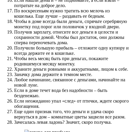
Если нашли деньги – не поднимайте, а если взяли –
потратьте на доброе дело.
По воскресеньям нужно тратить всю мелочь из
кошелька. Еще лучше – раздавать ее бедным.
Чтобы в доме всегда были деньги, спрячьте серебряную
монетку под порог или половичок у входной двери.
Получив зарплату, отнесите все деньги в целости и
сохранности домой. Чтобы был достаток, они должны
сперва переночевать дома.
Получили большую прибыль – отложите одну купюру и
всегда держите ее в кошельке.
Чтобы весь месяц быть при деньгах, покажите
родившемуся месяцу монетку.
Храните деньги ровными и аккуратными, лицом к себе.
Заначку дома держите в темном месте.
Любое начинание, связанное с деньгами, начинайте на
новой луне.
Если в доме течет вода без надобности – быть
безденежью.
Если неожиданно упал «след» от птички, ждите скорого
обогащения.
Еще один признак того, что деньги и удача скоро
вернуться в дом – комнатные цветы зацвели все разом.
Зачесалась левая ладонь? Значит, скоро получка.