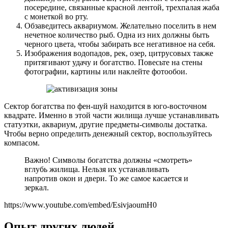
посередине, связанные красной лентой, трехпалая жаба
с монеткой во рту.
Обзаведитесь аквариумом. Желательно поселить в нем
нечетное количество рыб. Одна из них должны быть
черного цвета, чтобы забирать все негативное на себя.
Изображения водопадов, рек, озер, цитрусовых также
притягивают удачу и богатство. Повесьте на стены
фотографии, картины или наклейте фотообои.
Сектор богатства по фен-шуй находится в юго-восточном
квадрате. Именно в этой части жилища лучше устанавливать
статуэтки, аквариум, другие предметы-символы достатка.
Чтобы верно определить денежный сектор, воспользуйтесь
компасом.
Важно! Символы богатства должны «смотреть»
вглубь жилища. Нельзя их устанавливать
напротив окон и двери. То же самое касается и
зеркал.
https://www.youtube.com/embed/EsivjaoumH0
Опыт других людей