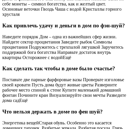
себе монеты – символ богатства, как и желтый цвет.
Осиновые веточки Гвоздь Чаша с водой Кристаллы горного
хрусталя
Как привлечь удачу и деньги в дом по фэн-шуй?
Наведите порядок Дом – одна из важнейших сфер жизни.
Найдите сектор процветания Заведите рыбок Символы
процветания Подружитесь с трехпалой лягушкой Заручитесь
поддержкой бога богатства Направьте достаток внутрь
квартиры Осторожнее с водойЕщё
Как сделать так чтобы в доме было счастье?
Поставьте две парные фарфоровые вазы Проверьте изголовье
своей кровати Пусть дома будут живые цветы Разверните
рабочее место спиной к стене Купите маленький домашний
фонтан Почините кран Визуализируйте свои мечты Разведите
дома садЕщё
Что нельзя держать в доме по фен шуй?
Энергетика вещейСтарая обувь. Особенно это касается
домашних тапочек. Разбитые зеркала. Разбитая посуда. Грязь,