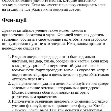
Особое внимание уделяйте местам, которые постоянно
захламливаются. Если вы имеете привычку складывать вещи
на стулья, лучше убрать их из комнаты совсем.
Фен-шуй
Древнее китайское учение также может помочь в
привлечении богатства и удачи. Фен-шуй учит, как достичь
гармонии, обставить свое жилище так, чтобы в нем свободно
циркулировали нужные вам энергии. Итак, каким правилам
необходимо следовать:
Входная дверь и коридор должны быть идеально
чистыми, без дыр, хлама, ободранных частей. Если вход
в квартиру грязный и неухоженный, удача и новые
возможности будут проходить мимо. В случае же когда в
двери имеются дыры и щели, деньги и удача обязательно
«утекут» через них.
Для привлечения удачи и денег используйте в интерьере
зеленые и синие оттенки, натуральный цвет дерева.
Можно поменять обои или повесить шторы с
растительным орнаментом.
Используйте различные предметы и символы. Согласно
учению фен-шуй, деньги привлекают: фигурка Хотей,
Дайкоку, Эбису, рыба Тай, три монетки с отверстием