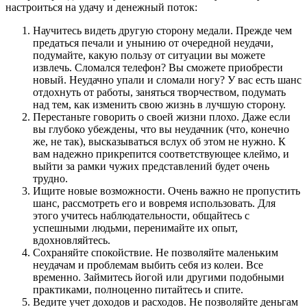
настроиться на удачу и денежный поток:
Научитесь видеть другую сторону медали. Прежде чем
предаться печали и унынию от очередной неудачи,
подумайте, какую пользу от ситуации вы можете
извлечь. Сломался телефон? Вы сможете приобрести
новый. Неудачно упали и сломали ногу? У вас есть шанс
отдохнуть от работы, заняться творчеством, подумать
над тем, как изменить свою жизнь в лучшую сторону.
Перестаньте говорить о своей жизни плохо. Даже если
вы глубоко убеждены, что вы неудачник (что, конечно
же, не так), высказываться вслух об этом не нужно. К
вам надежно прикрепится соответствующее клеймо, и
выйти за рамки чужих представлений будет очень
трудно.
Ищите новые возможности. Очень важно не пропустить
шанс, рассмотреть его и вовремя использовать. Для
этого учитесь наблюдательности, общайтесь с
успешными людьми, перенимайте их опыт,
вдохновляйтесь.
Сохраняйте спокойствие. Не позволяйте маленьким
неудачам и проблемам выбить себя из колеи. Все
временно. Займитесь йогой или другими подобными
практиками, полноценно питайтесь и спите.
Ведите учет доходов и расходов. Не позволяйте деньгам