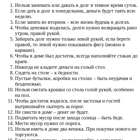
Нельзя занимать или давать в долг в темное время суток.
Если дать в долг в понедельник, деньги будут таять всю
неделю.
Если занять во вторник – всю жизнь будешь в долгах.
Чтобы денежки водились, долги нужно возвращать рано
утром, правой рукой.
Забирать долг нужно только левой рукой, если берете
правой, то левой нужно показывать фигу (можно в
кармане).
Чтобы в доме был достаток, всегда наполняйте стакан до
краев.
Никогда не кладите деньги на голый стол.
Сидеть на столе – к бедности.
Пустые бутылки, коробки на столах – быть неудачам и
безденежью.
Нельзя сметать крошки со стола голой рукой, особенно
на пол.
Чтобы достаток водился, после застолья и гостей
вытряхивайте скатерть за порог.
Не свисти в доме – денег не будет.
Подметать мусор после захода солнца – быть беде.
Мести мусор нужно от порога.
Нельзя иметь в доме два веника. При покупке нового не
торгуются.