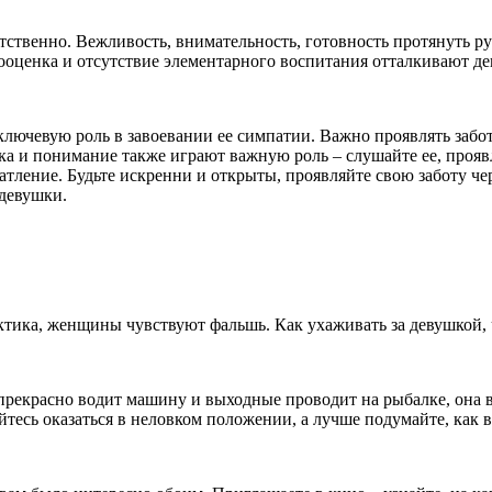
етственно. Вежливость, внимательность, готовность протянуть р
мооценка и отсутствие элементарного воспитания отталкивают де
 ключевую роль в завоевании ее симпатии. Важно проявлять забо
ка и понимание также играют важную роль – слушайте ее, прояв
атление. Будьте искренни и открыты, проявляйте свою заботу чер
девушки.
актика, женщины чувствуют фальшь. Как ухаживать за девушкой,
прекрасно водит машину и выходные проводит на рыбалке, она в
йтесь оказаться в неловком положении, а лучше подумайте, как