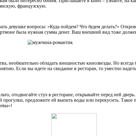
вам было интересно обоим. Приглашаете в кино – узнайте, на как
ьянскую, французскую.
вать девушке вопросы: «Куда пойдем? Что будем делать?» Откров
портмоне была нужная сумма денег. Ваш внешний вид тоже долж
тва, необязательно обладать внешностью кинозвезды. Но всегда
ятию. Если вы идете на свидание в ресторан, то уместно надеть
ьто, отодвигайте стул в ресторане, открывайте перед ней дверь.
гой прогулки, предложите ей выпить воды или перекусить. Такое 
левы»!