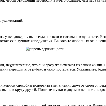
кой, чтобы отношения переросли в нечто большее, чем пара свид
е ухаживаний:
ь у нее доверие, вы всегда на связи и готовы выслушать ее. Р
 остаться в лучших «подружках». Вы хотите любовных отношений 
и, неудивительно, что они сразу же исчезают из вашей жизни. 
ия перешли этот рубеж, нужно постараться. Ухаживайте, будьте
а и жаргон способны испортить впечатления даже от самого пре
то вы не в кругу друзей. Пошлые шутки и двусмысленные анекдот
с девушкой вы всеми способами стараетесь показать это. Дорог