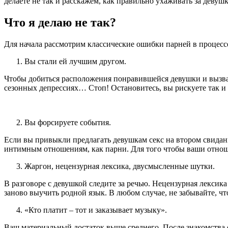
делаете не так и расскажем, как правильно ухаживать за девуш
Что я делаю не так?
Для начала рассмотрим классические ошибки парней в процесс
Вы стали ей лучшим другом.
Чтобы добиться расположения понравившейся девушки и вызват
сезонных депрессиях… Стоп! Остановитесь, вы рискуете так и
Вы форсируете события.
Если вы привыкли предлагать девушкам секс на втором свидани
интимным отношениям, как парни. Для того чтобы ваши отношен
Жаргон, нецензурная лексика, двусмысленные шутки.
В разговоре с девушкой следите за речью. Нецензурная лексик
заново выучить родной язык. В любом случае, не забывайте, ч
«Кто платит – тот и заказывает музыку».
Ваш материальный достаток выше среднего. После знакомства 