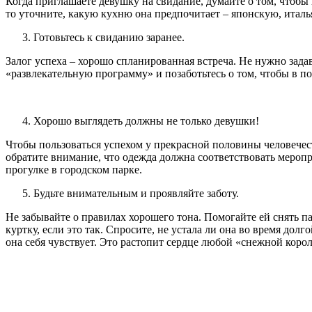
Когда приглашаете девушку на свидание, думайте о том, чтобы 
то уточните, какую кухню она предпочитает – японскую, итал
Готовьтесь к свиданию заранее.
Залог успеха – хорошо спланированная встреча. Не нужно зада
«развлекательную программу» и позаботьтесь о том, чтобы в 
Хорошо выглядеть должны не только девушки!
Чтобы пользоваться успехом у прекрасной половины человечес
обратите внимание, что одежда должна соответствовать меропри
прогулке в городском парке.
Будьте внимательным и проявляйте заботу.
Не забывайте о правилах хорошего тона. Помогайте ей снять пал
куртку, если это так. Спросите, не устала ли она во время дол
она себя чувствует. Это растопит сердце любой «снежной коро