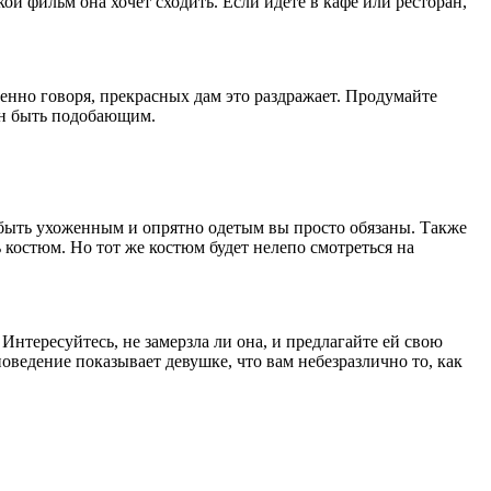
ой фильм она хочет сходить. Если идете в кафе или ресторан,
енно говоря, прекрасных дам это раздражает. Продумайте
ен быть подобающим.
 быть ухоженным и опрятно одетым вы просто обязаны. Также
 костюм. Но тот же костюм будет нелепо смотреться на
 Интересуйтесь, не замерзла ли она, и предлагайте ей свою
поведение показывает девушке, что вам небезразлично то, как