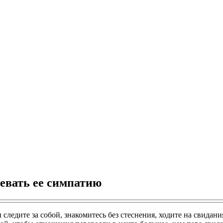
оевать ее симпатию
едите за собой, знакомитесь без стеснения, ходите на свидания