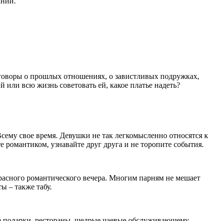
аний.
азговоры о прошлых отношениях, о завистливых подружках,
или всю жизнь советовать ей, какое платье надеть?
Всему свое время. Девушки не так легкомысленно относятся к
 романтиком, узнавайте друг друга и не торопите события.
красного романтического вечера. Многим парням не мешает
ы – также табу.
ие подарки, рестораны, щедрые чаевые обслуживающему