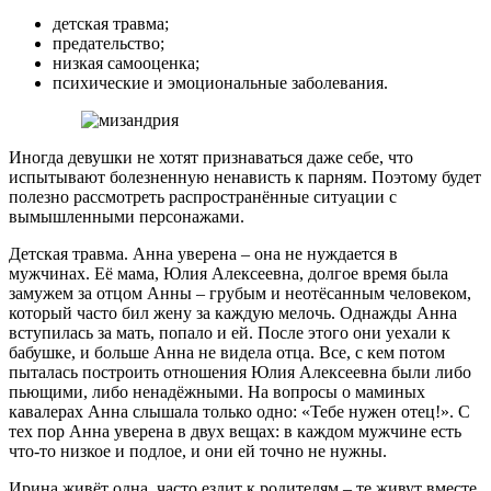
детская травма;
предательство;
низкая самооценка;
психические и эмоциональные заболевания.
Иногда девушки не хотят признаваться даже себе, что
испытывают болезненную ненависть к парням. Поэтому будет
полезно рассмотреть распространённые ситуации с
вымышленными персонажами.
Детская травма. Анна уверена – она не нуждается в
мужчинах. Её мама, Юлия Алексеевна, долгое время была
замужем за отцом Анны – грубым и неотёсанным человеком,
который часто бил жену за каждую мелочь. Однажды Анна
вступилась за мать, попало и ей. После этого они уехали к
бабушке, и больше Анна не видела отца. Все, с кем потом
пыталась построить отношения Юлия Алексеевна были либо
пьющими, либо ненадёжными. На вопросы о маминых
кавалерах Анна слышала только одно: «Тебе нужен отец!». С
тех пор Анна уверена в двух вещах: в каждом мужчине есть
что-то низкое и подлое, и они ей точно не нужны.
Ирина живёт одна, часто ездит к родителям – те живут вместе