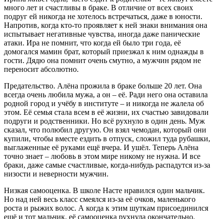
много лет и счастливы в браке. В отличие от всех своих
подруг ей никогда не хотелось встречаться, даже в юности.
Напротив, когда кто-то проявляет к ней знаки внимания она
испытывает негативные чувства, иногда даже панические
атаки. Ира не помнит, что когда ей было три года, её
домогался мамин брат, который приезжал к ним однажды в
гости. Дядю она помнит очень смутно, а мужчин рядом не
переносит абсолютно.
Предательство. Алёна прожила в браке больше 20 лет. Она
всегда очень любила мужа, а он – её. Ради него она оставила
родной город и учёбу в институте – и никогда не жалела об
этом. Её семья стала всем в её жизни, их счастью завидовали
подруги и родственники. Но всё рухнуло в один день. Муж
сказал, что полюбил другую. Он взял чемодан, который они
купили, чтобы вместе ездить в отпуск, сложил туда рубашки,
выглаженные её руками ещё вчера. И ушёл. Теперь Алёна
точно знает – любовь в этом мире никому не нужна. И все
браки, даже самые счастливые, когда-нибудь распадутся из-за
низости и неверности мужчин.
Низкая самооценка. В школе Насте нравился один мальчик.
Но над ней весь класс смеялся из-за её очков, маленького
роста и рыжих волос. А когда к этим шуткам присоединился
ещё и тот мальчик, её самооценка рухнула окончательно.