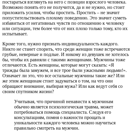
постараться взглянуть на него с позиции взрослого человека.
Возможно понять его не получится, да и не нужно, но стоит
приложить усилия, чтобы простить. Простить – не значит
попустительствовать плохому поведению. Это значит суметь
избавиться от негативных чувств по отношению к человеку
или ситуации, тем более что от них плохо только тому, кто их
испытывает.
Кроме того, нужно признать индивидуальность каждого.
Никто не станет спорить, что среди женщин тоже встречаются
грубые, неверные и подлые. И никому из девушек не хотелось
бы, чтобы их равняли с такими женщинами. Мужчины тоже
отличаются. Есть женщины, которые могут сказать: «Я
трижды была замужем, и все трое были ужасными людьми!».
Означает ли это, что все остальные мужчины такие же? Или
же этим женщинам стоит задуматься о том, на что они
обращают внимание, выбирая мужа? Или как ведут себя со
своим спутником жизни?
Учитывая, что причиной ненависти к мужчинам
обычно является психологическая травма, может
потребоваться помощь специалиста. Следуя его
консультациям, помня о важности прощать и
уникальности каждого человека можно научиться
правильно смотреть на мужчин.