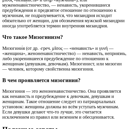
мужененави́стничество, — ненависть, укоренившиеся
предубеждения и предвзятое отношение по отношению к
мужчинам, не подразумевается, что мизандрия исходит
обязательно от женщин, для обозначения мужской мизандрии
иногда употребляется термин внутренняя мизандрия.
Что такое Мизогинизм?
Мизогини́я (от др. -греч. μῖσος — «ненависть» и γυνή —
«женщина», женоненави́стничество) — ненависть, неприязнь,
либо укоренившееся предубеждение по отношению к
женщинам (девушкам, девочкам). Мизогинист, или мизогин
— человек, которому свойственна мизогиния.
В чем проявляется мизогиния?
Мизогиния — это женоненавистничество. Она проявляется
как ненависть и предубеждение к девочкам, девушкам и
женщинам. Такое отношение следует из патриархальных
установок: женщины должны во всём уступать мужчинам.
Если девушки делают что-то лучше, это считается
исключением из правил или везением и обесценивается.