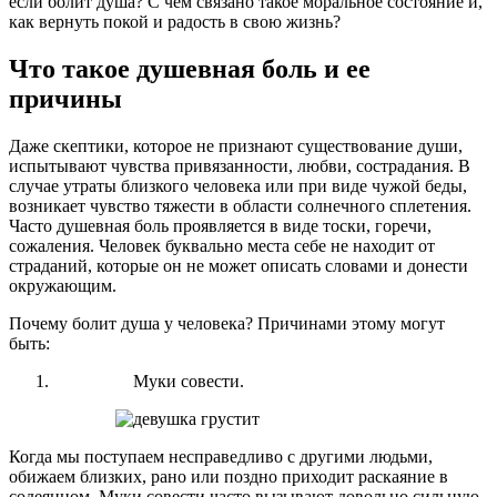
если болит душа? С чем связано такое моральное состояние и,
как вернуть покой и радость в свою жизнь?
Что такое душевная боль и ее
причины
Даже скептики, которое не признают существование души,
испытывают чувства привязанности, любви, сострадания. В
случае утраты близкого человека или при виде чужой беды,
возникает чувство тяжести в области солнечного сплетения.
Часто душевная боль проявляется в виде тоски, горечи,
сожаления. Человек буквально места себе не находит от
страданий, которые он не может описать словами и донести
окружающим.
Почему болит душа у человека? Причинами этому могут
быть:
Муки совести.
Когда мы поступаем несправедливо с другими людьми,
обижаем близких, рано или поздно приходит раскаяние в
содеянном. Муки совести часто вызывают довольно сильную