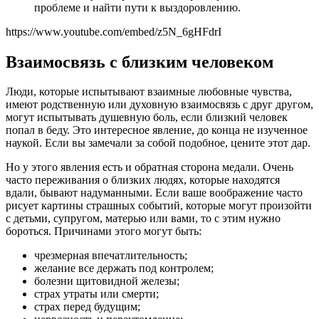
проблеме и найти пути к выздоровлению.
https://www.youtube.com/embed/z5N_6gHFdrI
Взаимосвязь с близким человеком
Люди, которые испытывают взаимные любовные чувства,
имеют родственную или духовную взаимосвязь с друг другом,
могут испытывать душевную боль, если близкий человек
попал в беду. Это интересное явление, до конца не изученное
наукой. Если вы замечали за собой подобное, цените этот дар.
Но у этого явления есть и обратная сторона медали. Очень
часто переживания о близких людях, которые находятся
вдали, бывают надуманными. Если ваше воображение часто
рисует картины страшных событий, которые могут произойти
с детьми, супругом, матерью или вами, то с этим нужно
бороться. Причинами этого могут быть:
чрезмерная впечатлительность;
желание все держать под контролем;
болезни щитовидной железы;
страх утраты или смерти;
страх перед будущим;