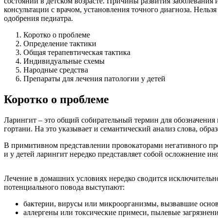
состояний в детском возрасте. Причины развития заболевания
консультации с врачом, установления точного диагноза. Нельз
одобрения педиатра.
Коротко о проблеме
Определение тактики
Общая терапевтическая тактика
Индивидуальные схемы
Народные средства
Препараты для лечения патологии у детей
Коротко о проблеме
Ларингит – это общий собирательный термин для обозначения 
гортани. На это указывает и семантический анализ слова, обра
В примитивном представлении провокаторами негативного про
и у детей ларингит нередко представляет собой осложнение 
Лечение в домашних условиях нередко сводится исключительно
потенциального повода выступают:
бактерии, вирусы или микроорганизмы, вызвавшие основ
аллергены или токсические примеси, пылевые загрязнени