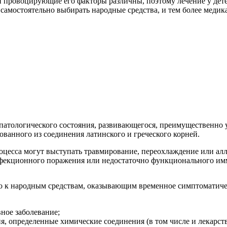
 и провоцирующие его факторы различны, поэтому лечение у дет
я самостоятельно выбирать народные средства, и тем более меди
патологического состояния, развивающегося, преимущественно 
зованного из соединения латинского и греческого корней.
цесса могут выступать травмирование, переохлаждение или алл
инфекционного поражения или недостаточно функционального им
 к народным средствам, оказывающим временное симптоматическ
ное заболевание;
я, определенные химические соединения (в том числе и лекарств