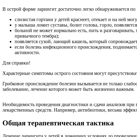
В острой форме ларингит достаточно легко обнаруживается по
слизистая гортани у детей краснеет, отекает и на ней мо
у малыша ломит суставы, болит голова, горло, появляется
больной не может нормально есть, пить и разговаривать,
привычного тембра);
появляется сухой, лающий кашель, который сопровождает
если болезнь инфекционного происхождения, поднимается
активности.
Для справки!
Характерные симптомы острого состояния могут присутствоват
Грибковое происхождение болезни вызывается не только слаб
заболевание, лечение которого может быть жизненно важным.
Необходимость проведения диагностики и сдачи анализов при 
лекарственных средств. Например, антибиотики, весьма эффек
Общая терапевтическая тактика
Лечение ларингита у детей в домашних условиях до проведени