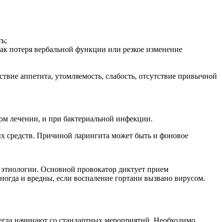
ь;
 как потеря вербальной функции или резкое изменение
твие аппетита, утомляемость, слабость, отсутствие привычной
ном лечении, и при бактериальной инфекции.
х средств. Причиной ларингита может быть и фоновое
о этиологии. Основной провокатор диктует прием
ногда и вредны, если воспаление гортани вызвано вирусом.
егда начинают со стандартных мероприятий. Необходимо