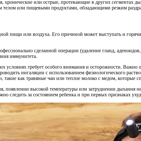
 хронические или острые, протекающие в других сегментах ды
ым телом или пищевыми продуктами, обладающими резким разд
одной пищи или воздуха. Его причиной может выступать и горячи
офессионально сделанной операции (удаление гланд, аденоидов,
яния иммунитета.
них условиях требует особого внимания и осторожности. Важно о
роводить ингаляции с использованием физиологического раство
и, такие как травяные чаи или теплое молоко с медом, которые 
я, появлении высокой температуры или затруднении дыхания не
жно следить за состоянием ребенка и при первых признаках уху