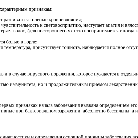
 характерным признакам:
гут развиваться точеные кровоизлияния;
 чувствительность к световосприятию, наступает апатия и вялост
 теряет голос, (для постороннего уха это воспринимается иногда
ся болью в горле;
 температура, присутствует тошнота, наблюдается полное отсутс
ь и в случае вирусного поражения, которое нуждается в отдель
остью иммунитета, но и продолжительным приемом лекарственны
первых признаках начала заболевания вызвана определением ег
тивные при бактериальном заражении, абсолютно бессильны, а и
я диагностики и определения основной причины заболевания вс