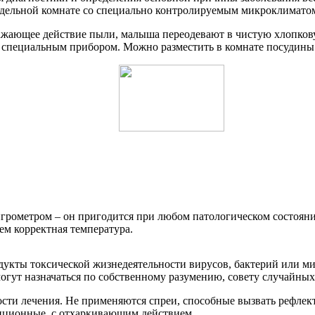
отдельной комнате со специально контролируемым микроклимато
жающее действие пыли, малыша переодевают в чистую хлопкову
ь специальным прибором. Можно разместить в комнате посудины 
грометром – он пригодится при любом патологическом состоянии
ем корректная температура.
дукты токсической жизнедеятельности вирусов, бактерий или ми
гут назначаться по собственному разумению, совету случайных 
ости лечения. Не применяются спреи, способные вызвать рефлек
иционные, с отхаркивающим действием.