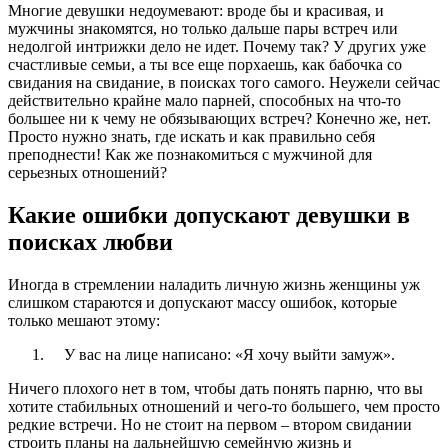
Многие девушки недоумевают: вроде бы и красивая, и
мужчины знакомятся, но только дальше пары встреч или
недолгой интрижки дело не идет. Почему так? У других уже
счастливые семьи, а ты все еще порхаешь, как бабочка со
свидания на свидание, в поисках того самого. Неужели сейчас
действительно крайне мало парней, способных на что-то
большее ни к чему не обязывающих встреч? Конечно же, нет.
Просто нужно знать, где искать и как правильно себя
преподнести! Как же познакомиться с мужчиной для
серьезных отношений?
Какие ошибки допускают девушки в
поисках любви
Иногда в стремлении наладить личную жизнь женщины уж
слишком стараются и допускают массу ошибок, которые
только мешают этому:
У вас на лице написано: «Я хочу выйти замуж».
Ничего плохого нет в том, чтобы дать понять парню, что вы
хотите стабильных отношений и чего-то большего, чем просто
редкие встречи. Но не стоит на первом – втором свидании
строить планы на дальнейшую семейную жизнь и