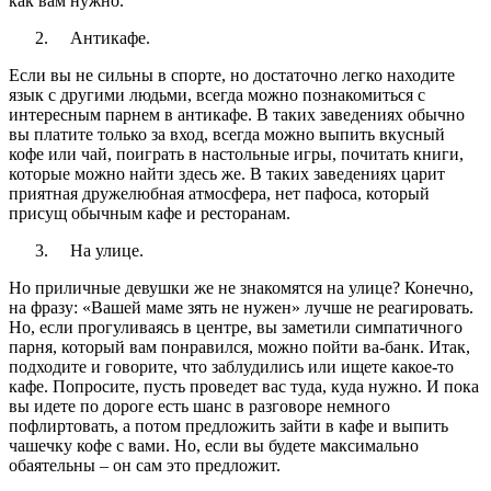
как вам нужно.
Антикафе.
Если вы не сильны в спорте, но достаточно легко находите
язык с другими людьми, всегда можно познакомиться с
интересным парнем в антикафе. В таких заведениях обычно
вы платите только за вход, всегда можно выпить вкусный
кофе или чай, поиграть в настольные игры, почитать книги,
которые можно найти здесь же. В таких заведениях царит
приятная дружелюбная атмосфера, нет пафоса, который
присущ обычным кафе и ресторанам.
На улице.
Но приличные девушки же не знакомятся на улице? Конечно,
на фразу: «Вашей маме зять не нужен» лучше не реагировать.
Но, если прогуливаясь в центре, вы заметили симпатичного
парня, который вам понравился, можно пойти ва-банк. Итак,
подходите и говорите, что заблудились или ищете какое-то
кафе. Попросите, пусть проведет вас туда, куда нужно. И пока
вы идете по дороге есть шанс в разговоре немного
пофлиртовать, а потом предложить зайти в кафе и выпить
чашечку кофе с вами. Но, если вы будете максимально
обаятельны – он сам это предложит.